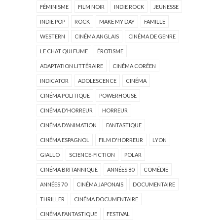
FÉMINISME
FILM NOIR
INDIE ROCK
JEUNESSE
INDIE POP
ROCK
MAKE MY DAY
FAMILLE
WESTERN
CINÉMA ANGLAIS
CINÉMA DE GENRE
LE CHAT QUI FUME
ÉROTISME
ADAPTATION LITTÉRAIRE
CINÉMA CORÉEN
INDICATOR
ADOLESCENCE
CINÉMA
CINÉMA POLITIQUE
POWERHOUSE
CINÉMA D'HORREUR
HORREUR
CINÉMA D'ANIMATION
FANTASTIQUE
CINÉMA ESPAGNOL
FILM D'HORREUR
LYON
GIALLO
SCIENCE-FICTION
POLAR
CINÉMA BRITANNIQUE
ANNÉES 80
COMÉDIE
ANNÉES 70
CINÉMA JAPONAIS
DOCUMENTAIRE
THRILLER
CINÉMA DOCUMENTAIRE
CINÉMA FANTASTIQUE
FESTIVAL