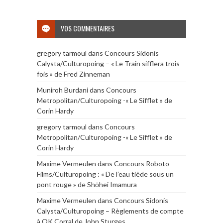
VOS COMMENTAIRES
gregory tarmoul
dans
Concours Sidonis
Calysta/Culturopoing – « Le Train sifflera trois
fois » de Fred Zinneman
Muniroh Burdani
dans
Concours
Metropolitan/Culturopoing -« Le Sifflet » de
Corin Hardy
gregory tarmoul
dans
Concours
Metropolitan/Culturopoing -« Le Sifflet » de
Corin Hardy
Maxime Vermeulen
dans
Concours Roboto
Films/Culturopoing : « De l’eau tiède sous un
pont rouge » de Shōhei Imamura
Maxime Vermeulen
dans
Concours Sidonis
Calysta/Culturopoing – Règlements de compte
à OK Corral de John Sturges