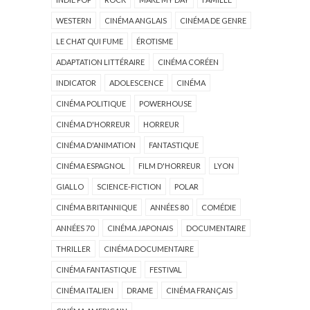
WESTERN
CINÉMA ANGLAIS
CINÉMA DE GENRE
LE CHAT QUI FUME
ÉROTISME
ADAPTATION LITTÉRAIRE
CINÉMA CORÉEN
INDICATOR
ADOLESCENCE
CINÉMA
CINÉMA POLITIQUE
POWERHOUSE
CINÉMA D'HORREUR
HORREUR
CINÉMA D'ANIMATION
FANTASTIQUE
CINÉMA ESPAGNOL
FILM D'HORREUR
LYON
GIALLO
SCIENCE-FICTION
POLAR
CINÉMA BRITANNIQUE
ANNÉES 80
COMÉDIE
ANNÉES 70
CINÉMA JAPONAIS
DOCUMENTAIRE
THRILLER
CINÉMA DOCUMENTAIRE
CINÉMA FANTASTIQUE
FESTIVAL
CINÉMA ITALIEN
DRAME
CINÉMA FRANÇAIS