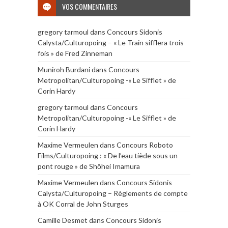
VOS COMMENTAIRES
gregory tarmoul
dans
Concours Sidonis
Calysta/Culturopoing – « Le Train sifflera trois
fois » de Fred Zinneman
Muniroh Burdani
dans
Concours
Metropolitan/Culturopoing -« Le Sifflet » de
Corin Hardy
gregory tarmoul
dans
Concours
Metropolitan/Culturopoing -« Le Sifflet » de
Corin Hardy
Maxime Vermeulen
dans
Concours Roboto
Films/Culturopoing : « De l’eau tiède sous un
pont rouge » de Shōhei Imamura
Maxime Vermeulen
dans
Concours Sidonis
Calysta/Culturopoing – Règlements de compte
à OK Corral de John Sturges
Camille Desmet
dans
Concours Sidonis