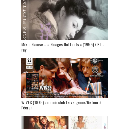
Mikio Naruse – « Nuages flottants » (1955) / Blu-
ray
WIVES (1975) au ciné-club Le 7e genre/Retour à
l’écran