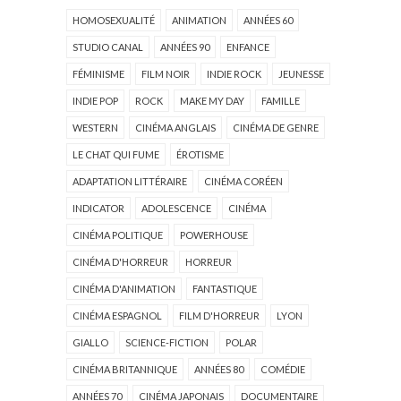
HOMOSEXUALITÉ
ANIMATION
ANNÉES 60
STUDIO CANAL
ANNÉES 90
ENFANCE
FÉMINISME
FILM NOIR
INDIE ROCK
JEUNESSE
INDIE POP
ROCK
MAKE MY DAY
FAMILLE
WESTERN
CINÉMA ANGLAIS
CINÉMA DE GENRE
LE CHAT QUI FUME
ÉROTISME
ADAPTATION LITTÉRAIRE
CINÉMA CORÉEN
INDICATOR
ADOLESCENCE
CINÉMA
CINÉMA POLITIQUE
POWERHOUSE
CINÉMA D'HORREUR
HORREUR
CINÉMA D'ANIMATION
FANTASTIQUE
CINÉMA ESPAGNOL
FILM D'HORREUR
LYON
GIALLO
SCIENCE-FICTION
POLAR
CINÉMA BRITANNIQUE
ANNÉES 80
COMÉDIE
ANNÉES 70
CINÉMA JAPONAIS
DOCUMENTAIRE