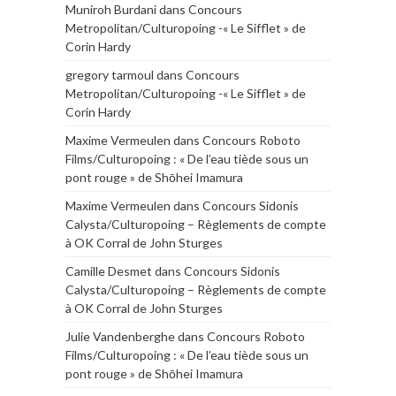
Muniroh Burdani
dans
Concours
Metropolitan/Culturopoing -« Le Sifflet » de
Corin Hardy
gregory tarmoul
dans
Concours
Metropolitan/Culturopoing -« Le Sifflet » de
Corin Hardy
Maxime Vermeulen
dans
Concours Roboto
Films/Culturopoing : « De l’eau tiède sous un
pont rouge » de Shōhei Imamura
Maxime Vermeulen
dans
Concours Sidonis
Calysta/Culturopoing – Règlements de compte
à OK Corral de John Sturges
Camille Desmet
dans
Concours Sidonis
Calysta/Culturopoing – Règlements de compte
à OK Corral de John Sturges
Julie Vandenberghe
dans
Concours Roboto
Films/Culturopoing : « De l’eau tiède sous un
pont rouge » de Shōhei Imamura