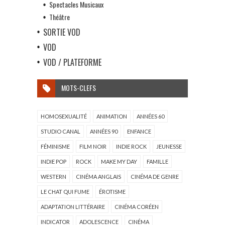
Spectacles Musicaux
Théâtre
SORTIE VOD
VOD
VOD / PLATEFORME
MOTS-CLEFS
HOMOSEXUALITÉ
ANIMATION
ANNÉES 60
STUDIO CANAL
ANNÉES 90
ENFANCE
FÉMINISME
FILM NOIR
INDIE ROCK
JEUNESSE
INDIE POP
ROCK
MAKE MY DAY
FAMILLE
WESTERN
CINÉMA ANGLAIS
CINÉMA DE GENRE
LE CHAT QUI FUME
ÉROTISME
ADAPTATION LITTÉRAIRE
CINÉMA CORÉEN
INDICATOR
ADOLESCENCE
CINÉMA