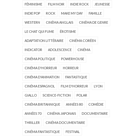
FÉMINISME
FILM NOIR
INDIE ROCK
JEUNESSE
INDIE POP
ROCK
MAKE MY DAY
FAMILLE
WESTERN
CINÉMA ANGLAIS
CINÉMA DE GENRE
LE CHAT QUI FUME
ÉROTISME
ADAPTATION LITTÉRAIRE
CINÉMA CORÉEN
INDICATOR
ADOLESCENCE
CINÉMA
CINÉMA POLITIQUE
POWERHOUSE
CINÉMA D'HORREUR
HORREUR
CINÉMA D'ANIMATION
FANTASTIQUE
CINÉMA ESPAGNOL
FILM D'HORREUR
LYON
GIALLO
SCIENCE-FICTION
POLAR
CINÉMA BRITANNIQUE
ANNÉES 80
COMÉDIE
ANNÉES 70
CINÉMA JAPONAIS
DOCUMENTAIRE
THRILLER
CINÉMA DOCUMENTAIRE
CINÉMA FANTASTIQUE
FESTIVAL