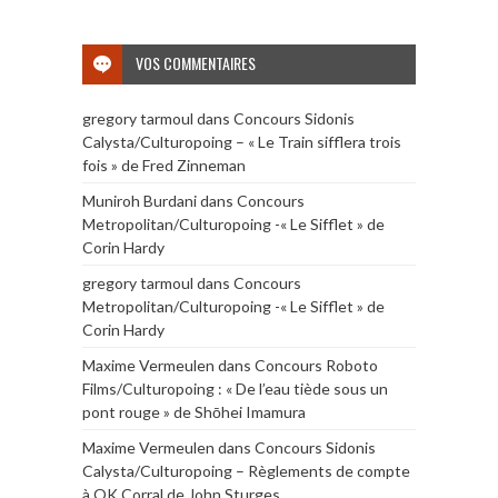
VOS COMMENTAIRES
gregory tarmoul
dans
Concours Sidonis
Calysta/Culturopoing – « Le Train sifflera trois
fois » de Fred Zinneman
Muniroh Burdani
dans
Concours
Metropolitan/Culturopoing -« Le Sifflet » de
Corin Hardy
gregory tarmoul
dans
Concours
Metropolitan/Culturopoing -« Le Sifflet » de
Corin Hardy
Maxime Vermeulen
dans
Concours Roboto
Films/Culturopoing : « De l’eau tiède sous un
pont rouge » de Shōhei Imamura
Maxime Vermeulen
dans
Concours Sidonis
Calysta/Culturopoing – Règlements de compte
à OK Corral de John Sturges