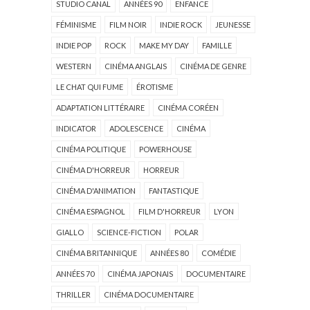
STUDIO CANAL
ANNÉES 90
ENFANCE
FÉMINISME
FILM NOIR
INDIE ROCK
JEUNESSE
INDIE POP
ROCK
MAKE MY DAY
FAMILLE
WESTERN
CINÉMA ANGLAIS
CINÉMA DE GENRE
LE CHAT QUI FUME
ÉROTISME
ADAPTATION LITTÉRAIRE
CINÉMA CORÉEN
INDICATOR
ADOLESCENCE
CINÉMA
CINÉMA POLITIQUE
POWERHOUSE
CINÉMA D'HORREUR
HORREUR
CINÉMA D'ANIMATION
FANTASTIQUE
CINÉMA ESPAGNOL
FILM D'HORREUR
LYON
GIALLO
SCIENCE-FICTION
POLAR
CINÉMA BRITANNIQUE
ANNÉES 80
COMÉDIE
ANNÉES 70
CINÉMA JAPONAIS
DOCUMENTAIRE
THRILLER
CINÉMA DOCUMENTAIRE