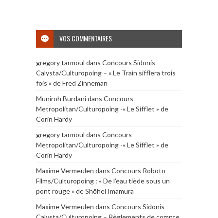
VOS COMMENTAIRES
gregory tarmoul
dans
Concours Sidonis
Calysta/Culturopoing – « Le Train sifflera trois
fois » de Fred Zinneman
Muniroh Burdani
dans
Concours
Metropolitan/Culturopoing -« Le Sifflet » de
Corin Hardy
gregory tarmoul
dans
Concours
Metropolitan/Culturopoing -« Le Sifflet » de
Corin Hardy
Maxime Vermeulen
dans
Concours Roboto
Films/Culturopoing : « De l’eau tiède sous un
pont rouge » de Shōhei Imamura
Maxime Vermeulen
dans
Concours Sidonis
Calysta/Culturopoing – Règlements de compte