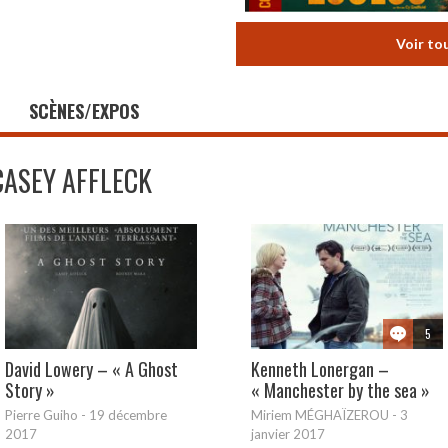
Voir to
SCÈNES/EXPOS
CASEY AFFLECK
5
David Lowery – « A Ghost
Kenneth Lonergan –
Story »
« Manchester by the sea »
Pierre Guiho
-
19 décembre
Miriem MÉGHAÏZEROU
-
3
2017
janvier 2017