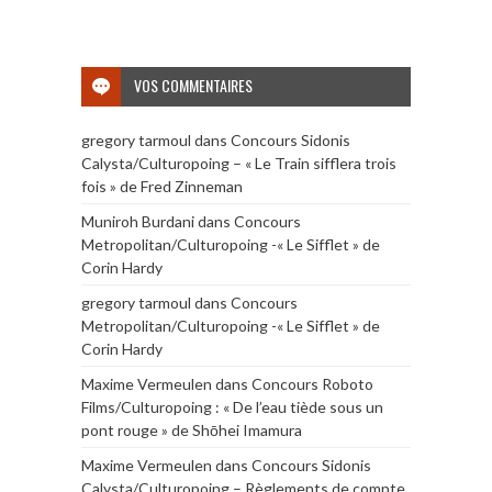
VOS COMMENTAIRES
gregory tarmoul
dans
Concours Sidonis
Calysta/Culturopoing – « Le Train sifflera trois
fois » de Fred Zinneman
Muniroh Burdani
dans
Concours
Metropolitan/Culturopoing -« Le Sifflet » de
Corin Hardy
gregory tarmoul
dans
Concours
Metropolitan/Culturopoing -« Le Sifflet » de
Corin Hardy
Maxime Vermeulen
dans
Concours Roboto
Films/Culturopoing : « De l’eau tiède sous un
pont rouge » de Shōhei Imamura
Maxime Vermeulen
dans
Concours Sidonis
Calysta/Culturopoing – Règlements de compte