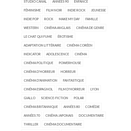
STUDIO CANAL
ANNÉES 90
ENFANCE
FÉMINISME
FILM NOIR
INDIE ROCK
JEUNESSE
INDIE POP
ROCK
MAKE MY DAY
FAMILLE
WESTERN
CINÉMA ANGLAIS
CINÉMA DE GENRE
LE CHAT QUI FUME
ÉROTISME
ADAPTATION LITTÉRAIRE
CINÉMA CORÉEN
INDICATOR
ADOLESCENCE
CINÉMA
CINÉMA POLITIQUE
POWERHOUSE
CINÉMA D'HORREUR
HORREUR
CINÉMA D'ANIMATION
FANTASTIQUE
CINÉMA ESPAGNOL
FILM D'HORREUR
LYON
GIALLO
SCIENCE-FICTION
POLAR
CINÉMA BRITANNIQUE
ANNÉES 80
COMÉDIE
ANNÉES 70
CINÉMA JAPONAIS
DOCUMENTAIRE
THRILLER
CINÉMA DOCUMENTAIRE