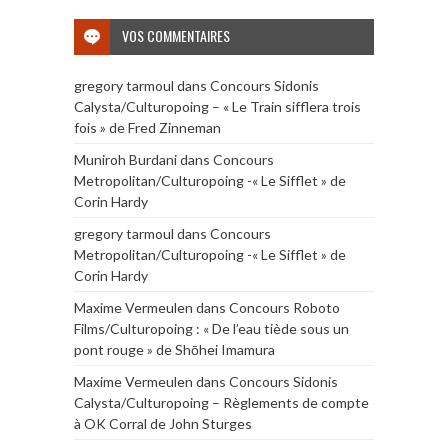
VOS COMMENTAIRES
gregory tarmoul
dans
Concours Sidonis
Calysta/Culturopoing – « Le Train sifflera trois
fois » de Fred Zinneman
Muniroh Burdani
dans
Concours
Metropolitan/Culturopoing -« Le Sifflet » de
Corin Hardy
gregory tarmoul
dans
Concours
Metropolitan/Culturopoing -« Le Sifflet » de
Corin Hardy
Maxime Vermeulen
dans
Concours Roboto
Films/Culturopoing : « De l’eau tiède sous un
pont rouge » de Shōhei Imamura
Maxime Vermeulen
dans
Concours Sidonis
Calysta/Culturopoing – Règlements de compte
à OK Corral de John Sturges