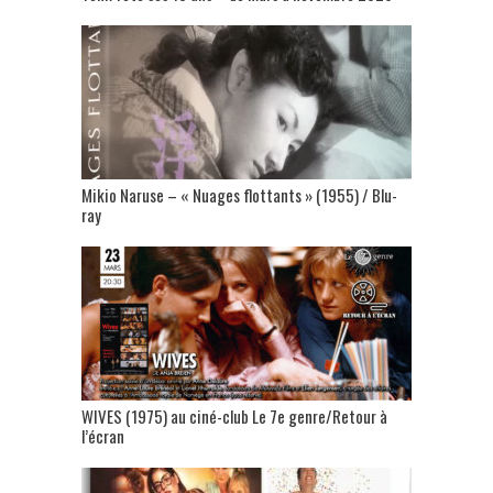
Mikio Naruse – « Nuages flottants » (1955) / Blu-
ray
WIVES (1975) au ciné-club Le 7e genre/Retour à
l’écran