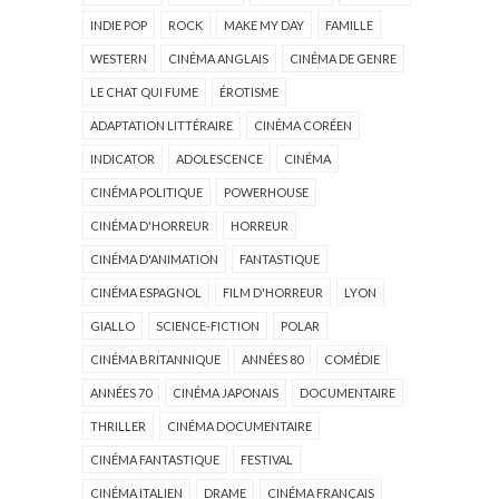
INDIE POP
ROCK
MAKE MY DAY
FAMILLE
WESTERN
CINÉMA ANGLAIS
CINÉMA DE GENRE
LE CHAT QUI FUME
ÉROTISME
ADAPTATION LITTÉRAIRE
CINÉMA CORÉEN
INDICATOR
ADOLESCENCE
CINÉMA
CINÉMA POLITIQUE
POWERHOUSE
CINÉMA D'HORREUR
HORREUR
CINÉMA D'ANIMATION
FANTASTIQUE
CINÉMA ESPAGNOL
FILM D'HORREUR
LYON
GIALLO
SCIENCE-FICTION
POLAR
CINÉMA BRITANNIQUE
ANNÉES 80
COMÉDIE
ANNÉES 70
CINÉMA JAPONAIS
DOCUMENTAIRE
THRILLER
CINÉMA DOCUMENTAIRE
CINÉMA FANTASTIQUE
FESTIVAL
CINÉMA ITALIEN
DRAME
CINÉMA FRANÇAIS