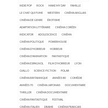
INDIE POP
ROCK
MAKE MY DAY
FAMILLE
LE CHAT QUI FUME
WESTERN
CINÉMA ANGLAIS
CINÉMA DE GENRE
ÉROTISME
ADAPTATION LITTÉRAIRE
CINÉMA CORÉEN
INDICATOR
ADOLESCENCE
CINÉMA
CINÉMA POLITIQUE
POWERHOUSE
CINÉMA D'HORREUR
HORREUR
CINÉMA D'ANIMATION
FANTASTIQUE
CINÉMA ESPAGNOL
FILM D'HORREUR
LYON
GIALLO
SCIENCE-FICTION
POLAR
CINÉMA BRITANNIQUE
ANNÉES 80
COMÉDIE
ANNÉES 70
CINÉMA JAPONAIS
DOCUMENTAIRE
THRILLER
CINÉMA DOCUMENTAIRE
CINÉMA FANTASTIQUE
FESTIVAL
CINÉMA ITALIEN
DRAME
CINÉMA FRANÇAIS