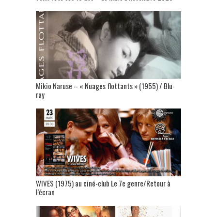
Mikio Naruse – « Nuages flottants » (1955) / Blu-
ray
WIVES (1975) au ciné-club Le 7e genre/Retour à
l’écran