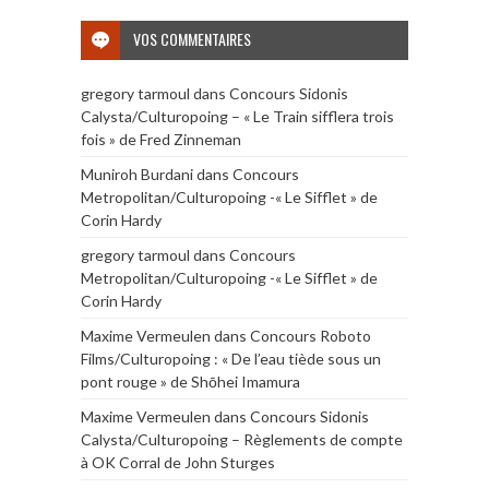
VOS COMMENTAIRES
gregory tarmoul
dans
Concours Sidonis
Calysta/Culturopoing – « Le Train sifflera trois
fois » de Fred Zinneman
Muniroh Burdani
dans
Concours
Metropolitan/Culturopoing -« Le Sifflet » de
Corin Hardy
gregory tarmoul
dans
Concours
Metropolitan/Culturopoing -« Le Sifflet » de
Corin Hardy
Maxime Vermeulen
dans
Concours Roboto
Films/Culturopoing : « De l’eau tiède sous un
pont rouge » de Shōhei Imamura
Maxime Vermeulen
dans
Concours Sidonis
Calysta/Culturopoing – Règlements de compte
à OK Corral de John Sturges