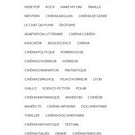
INDIE POP
ROCK
MAKE MY DAY
FAMILLE
WESTERN
CINÉMA ANGLAIS
CINÉMA DE GENRE
LE CHAT QUI FUME
ÉROTISME
ADAPTATION LITTÉRAIRE
CINÉMA CORÉEN
INDICATOR
ADOLESCENCE
CINÉMA
CINÉMA POLITIQUE
POWERHOUSE
CINÉMA D'HORREUR
HORREUR
CINÉMA D'ANIMATION
FANTASTIQUE
CINÉMA ESPAGNOL
FILM D'HORREUR
LYON
GIALLO
SCIENCE-FICTION
POLAR
CINÉMA BRITANNIQUE
ANNÉES 80
COMÉDIE
ANNÉES 70
CINÉMA JAPONAIS
DOCUMENTAIRE
THRILLER
CINÉMA DOCUMENTAIRE
CINÉMA FANTASTIQUE
FESTIVAL
CINÉMA ITALIEN
DRAME
CINÉMA FRANÇAIS