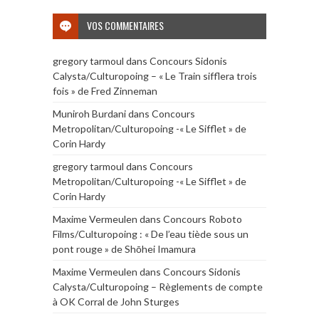
VOS COMMENTAIRES
gregory tarmoul
dans
Concours Sidonis
Calysta/Culturopoing – « Le Train sifflera trois
fois » de Fred Zinneman
Muniroh Burdani
dans
Concours
Metropolitan/Culturopoing -« Le Sifflet » de
Corin Hardy
gregory tarmoul
dans
Concours
Metropolitan/Culturopoing -« Le Sifflet » de
Corin Hardy
Maxime Vermeulen
dans
Concours Roboto
Films/Culturopoing : « De l’eau tiède sous un
pont rouge » de Shōhei Imamura
Maxime Vermeulen
dans
Concours Sidonis
Calysta/Culturopoing – Règlements de compte
à OK Corral de John Sturges