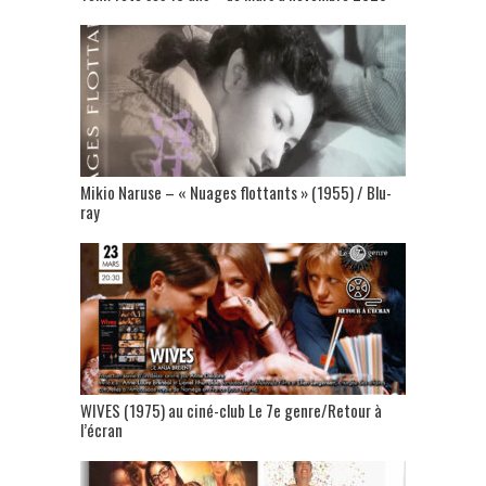
Mikio Naruse – « Nuages flottants » (1955) / Blu-
ray
WIVES (1975) au ciné-club Le 7e genre/Retour à
l’écran