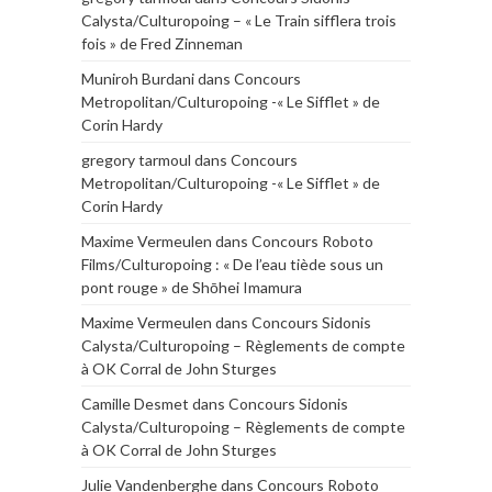
Calysta/Culturopoing – « Le Train sifflera trois
fois » de Fred Zinneman
Muniroh Burdani
dans
Concours
Metropolitan/Culturopoing -« Le Sifflet » de
Corin Hardy
gregory tarmoul
dans
Concours
Metropolitan/Culturopoing -« Le Sifflet » de
Corin Hardy
Maxime Vermeulen
dans
Concours Roboto
Films/Culturopoing : « De l’eau tiède sous un
pont rouge » de Shōhei Imamura
Maxime Vermeulen
dans
Concours Sidonis
Calysta/Culturopoing – Règlements de compte
à OK Corral de John Sturges
Camille Desmet
dans
Concours Sidonis
Calysta/Culturopoing – Règlements de compte
à OK Corral de John Sturges
Julie Vandenberghe
dans
Concours Roboto