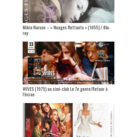
Mikio Naruse – « Nuages flottants » (1955) / Blu-
ray
WIVES (1975) au ciné-club Le 7e genre/Retour à
l’écran