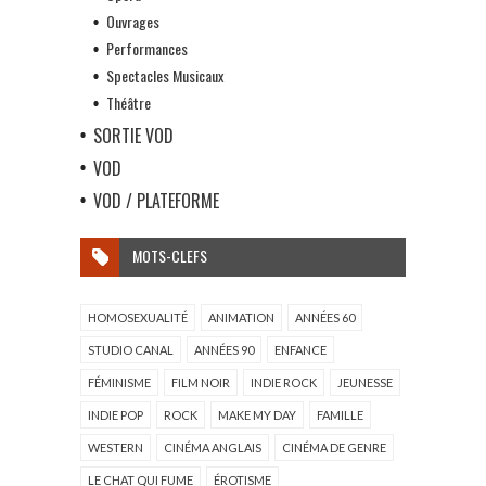
Ouvrages
Performances
Spectacles Musicaux
Théâtre
SORTIE VOD
VOD
VOD / PLATEFORME
MOTS-CLEFS
HOMOSEXUALITÉ
ANIMATION
ANNÉES 60
STUDIO CANAL
ANNÉES 90
ENFANCE
FÉMINISME
FILM NOIR
INDIE ROCK
JEUNESSE
INDIE POP
ROCK
MAKE MY DAY
FAMILLE
WESTERN
CINÉMA ANGLAIS
CINÉMA DE GENRE
LE CHAT QUI FUME
ÉROTISME