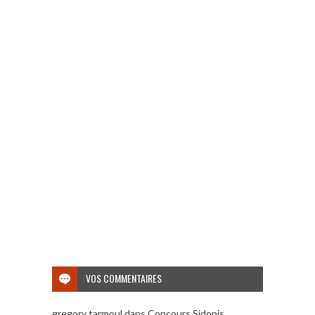
VOS COMMENTAIRES
gregory tarmoul
dans
Concours Sidonis