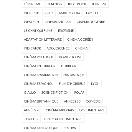
FÉMINISME
FILM NOIR
INDIE ROCK
JEUNESSE
INDIE POP
ROCK
MAKE MY DAY
FAMILLE
WESTERN
CINÉMA ANGLAIS
CINÉMA DE GENRE
LE CHAT QUI FUME
ÉROTISME
ADAPTATION LITTÉRAIRE
CINÉMA CORÉEN
INDICATOR
ADOLESCENCE
CINÉMA
CINÉMA POLITIQUE
POWERHOUSE
CINÉMA D'HORREUR
HORREUR
CINÉMA D'ANIMATION
FANTASTIQUE
CINÉMA ESPAGNOL
FILM D'HORREUR
LYON
GIALLO
SCIENCE-FICTION
POLAR
CINÉMA BRITANNIQUE
ANNÉES 80
COMÉDIE
ANNÉES 70
CINÉMA JAPONAIS
DOCUMENTAIRE
THRILLER
CINÉMA DOCUMENTAIRE
CINÉMA FANTASTIQUE
FESTIVAL