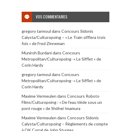
VOS COMMENTAIRES
gregory tarmoul
dans
Concours Sidonis
Calysta/Culturopoing – « Le Train sifflera trois
fois » de Fred Zinneman
Muniroh Burdani
dans
Concours
Metropolitan/Culturopoing -« Le Sifflet » de
Corin Hardy
gregory tarmoul
dans
Concours
Metropolitan/Culturopoing -« Le Sifflet » de
Corin Hardy
Maxime Vermeulen
dans
Concours Roboto
Films/Culturopoing : « De l’eau tiède sous un
pont rouge » de Shōhei Imamura
Maxime Vermeulen
dans
Concours Sidonis
Calysta/Culturopoing – Règlements de compte
à OK Corral de John Sturges