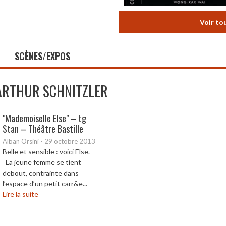
Voir to
SCÈNES/EXPOS
ARTHUR SCHNITZLER
"Mademoiselle Else" – tg
Stan – Théâtre Bastille
Alban Orsini
-
29 octobre 2013
Belle et sensible : voici Else. –
La jeune femme se tient
debout, contrainte dans
l’espace d’un petit carr&e...
Lire la suite