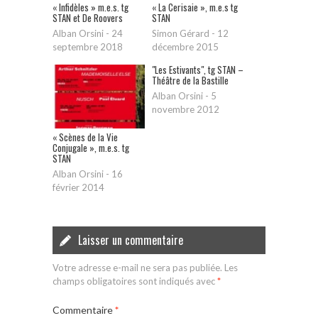
« Infidèles » m.e.s. tg
« La Cerisaie », m.e.s tg
STAN et De Roovers
STAN
Alban Orsini
-
24
Simon Gérard
-
12
septembre 2018
décembre 2015
"Les Estivants", tg STAN –
Théâtre de la Bastille
Alban Orsini
-
5
novembre 2012
« Scènes de la Vie
Conjugale », m.e.s. tg
STAN
Alban Orsini
-
16
février 2014
Laisser un commentaire
Votre adresse e-mail ne sera pas publiée.
Les
champs obligatoires sont indiqués avec
*
Commentaire
*