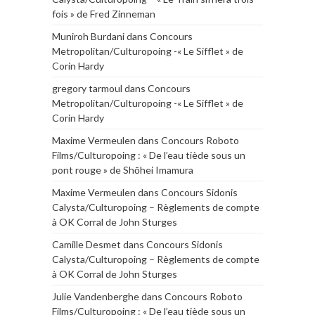
fois » de Fred Zinneman
Muniroh Burdani
dans
Concours
Metropolitan/Culturopoing -« Le Sifflet » de
Corin Hardy
gregory tarmoul
dans
Concours
Metropolitan/Culturopoing -« Le Sifflet » de
Corin Hardy
Maxime Vermeulen
dans
Concours Roboto
Films/Culturopoing : « De l’eau tiède sous un
pont rouge » de Shōhei Imamura
Maxime Vermeulen
dans
Concours Sidonis
Calysta/Culturopoing – Règlements de compte
à OK Corral de John Sturges
Camille Desmet
dans
Concours Sidonis
Calysta/Culturopoing – Règlements de compte
à OK Corral de John Sturges
Julie Vandenberghe
dans
Concours Roboto
Films/Culturopoing : « De l’eau tiède sous un