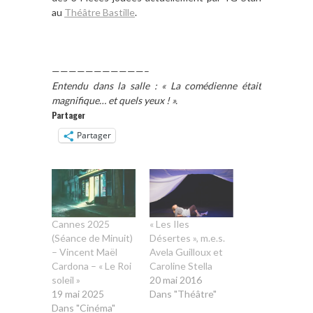
au
Théâtre Bastille
.
———————————–
Entendu dans la salle : « La comédienne était
magnifique… et quels yeux ! ».
Partager
Partager
Cannes 2025
« Les Iles
(Séance de Minuit)
Désertes », m.e.s.
– Vincent Maël
Avela Guilloux et
Cardona – « Le Roi
Caroline Stella
soleil »
20 mai 2016
19 mai 2025
Dans "Théâtre"
Dans "Cinéma"