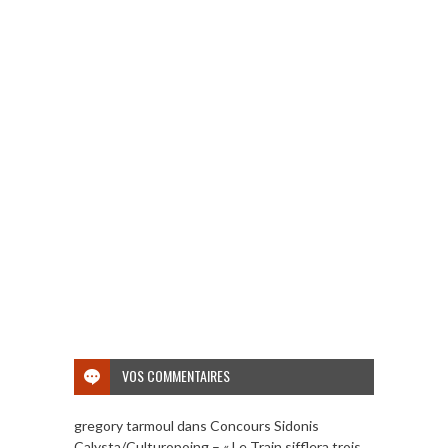
VOS COMMENTAIRES
gregory tarmoul
dans
Concours Sidonis
Calysta/Culturopoing – « Le Train sifflera trois