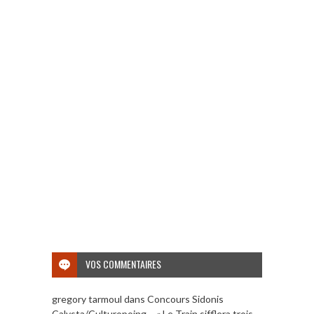
VOS COMMENTAIRES
gregory tarmoul
dans
Concours Sidonis
Calysta/Culturopoing – « Le Train sifflera trois