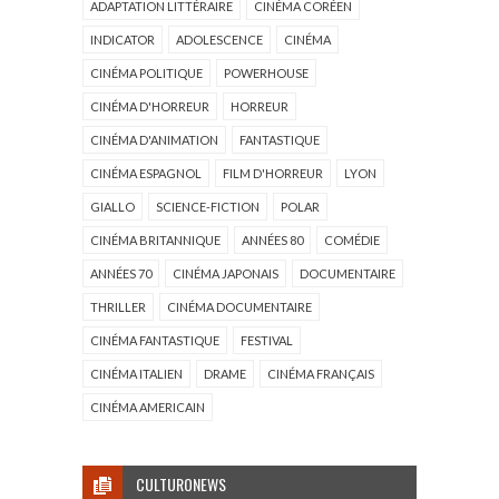
ADAPTATION LITTÉRAIRE
CINÉMA CORÉEN
INDICATOR
ADOLESCENCE
CINÉMA
CINÉMA POLITIQUE
POWERHOUSE
CINÉMA D'HORREUR
HORREUR
CINÉMA D'ANIMATION
FANTASTIQUE
CINÉMA ESPAGNOL
FILM D'HORREUR
LYON
GIALLO
SCIENCE-FICTION
POLAR
CINÉMA BRITANNIQUE
ANNÉES 80
COMÉDIE
ANNÉES 70
CINÉMA JAPONAIS
DOCUMENTAIRE
THRILLER
CINÉMA DOCUMENTAIRE
CINÉMA FANTASTIQUE
FESTIVAL
CINÉMA ITALIEN
DRAME
CINÉMA FRANÇAIS
CINÉMA AMERICAIN
CULTURONEWS