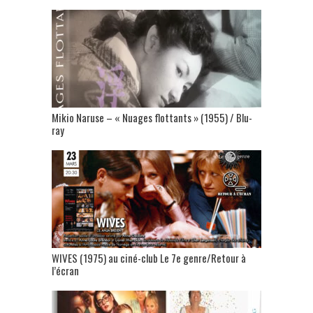
Mikio Naruse – « Nuages flottants » (1955) / Blu-
ray
WIVES (1975) au ciné-club Le 7e genre/Retour à
l’écran