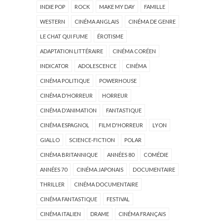
INDIE POP
ROCK
MAKE MY DAY
FAMILLE
WESTERN
CINÉMA ANGLAIS
CINÉMA DE GENRE
LE CHAT QUI FUME
ÉROTISME
ADAPTATION LITTÉRAIRE
CINÉMA CORÉEN
INDICATOR
ADOLESCENCE
CINÉMA
CINÉMA POLITIQUE
POWERHOUSE
CINÉMA D'HORREUR
HORREUR
CINÉMA D'ANIMATION
FANTASTIQUE
CINÉMA ESPAGNOL
FILM D'HORREUR
LYON
GIALLO
SCIENCE-FICTION
POLAR
CINÉMA BRITANNIQUE
ANNÉES 80
COMÉDIE
ANNÉES 70
CINÉMA JAPONAIS
DOCUMENTAIRE
THRILLER
CINÉMA DOCUMENTAIRE
CINÉMA FANTASTIQUE
FESTIVAL
CINÉMA ITALIEN
DRAME
CINÉMA FRANÇAIS