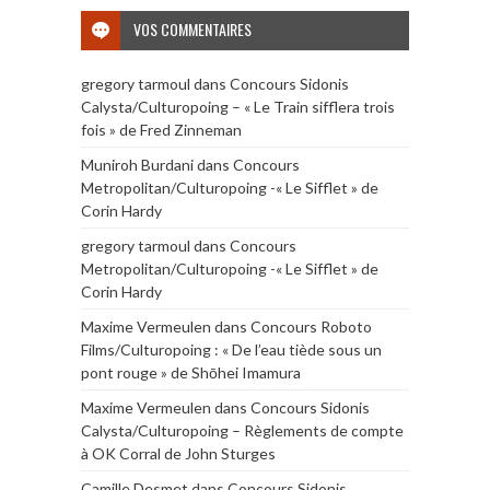
VOS COMMENTAIRES
gregory tarmoul
dans
Concours Sidonis
Calysta/Culturopoing – « Le Train sifflera trois
fois » de Fred Zinneman
Muniroh Burdani
dans
Concours
Metropolitan/Culturopoing -« Le Sifflet » de
Corin Hardy
gregory tarmoul
dans
Concours
Metropolitan/Culturopoing -« Le Sifflet » de
Corin Hardy
Maxime Vermeulen
dans
Concours Roboto
Films/Culturopoing : « De l’eau tiède sous un
pont rouge » de Shōhei Imamura
Maxime Vermeulen
dans
Concours Sidonis
Calysta/Culturopoing – Règlements de compte
à OK Corral de John Sturges
Camille Desmet
dans
Concours Sidonis