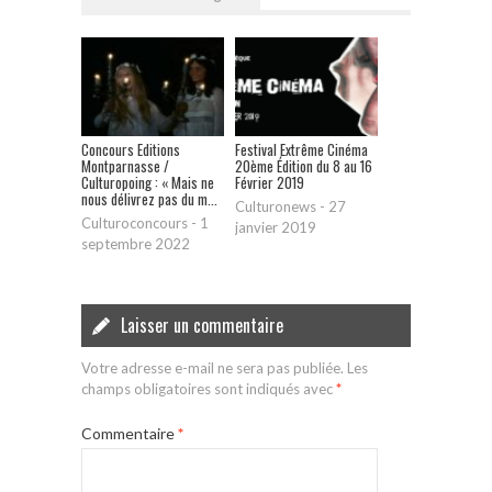
Concours Editions
Festival Extrême Cinéma
Montparnasse /
20ème Édition du 8 au 16
Culturopoing : « Mais ne
Février 2019
nous délivrez pas du m...
Culturonews
-
27
Culturoconcours
-
1
janvier 2019
septembre 2022
Laisser un commentaire
Votre adresse e-mail ne sera pas publiée.
Les
champs obligatoires sont indiqués avec
*
Commentaire
*