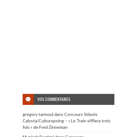
VOS COMMENTAIRES
gregory tarmoul
dans
Concours Sidonis
Calysta/Culturopoing – « Le Train sifflera trois
fois » de Fred Zinneman
Muniroh Burdani
dans
Concours