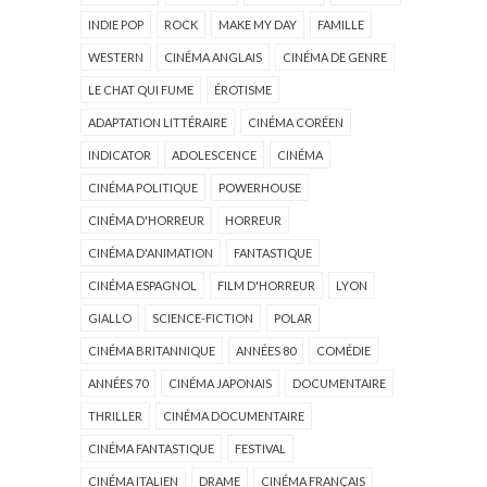
INDIE POP
ROCK
MAKE MY DAY
FAMILLE
WESTERN
CINÉMA ANGLAIS
CINÉMA DE GENRE
LE CHAT QUI FUME
ÉROTISME
ADAPTATION LITTÉRAIRE
CINÉMA CORÉEN
INDICATOR
ADOLESCENCE
CINÉMA
CINÉMA POLITIQUE
POWERHOUSE
CINÉMA D'HORREUR
HORREUR
CINÉMA D'ANIMATION
FANTASTIQUE
CINÉMA ESPAGNOL
FILM D'HORREUR
LYON
GIALLO
SCIENCE-FICTION
POLAR
CINÉMA BRITANNIQUE
ANNÉES 80
COMÉDIE
ANNÉES 70
CINÉMA JAPONAIS
DOCUMENTAIRE
THRILLER
CINÉMA DOCUMENTAIRE
CINÉMA FANTASTIQUE
FESTIVAL
CINÉMA ITALIEN
DRAME
CINÉMA FRANÇAIS