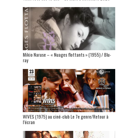
Mikio Naruse – « Nuages flottants » (1955) / Blu-
ray
WIVES (1975) au ciné-club Le 7e genre/Retour à
l’écran