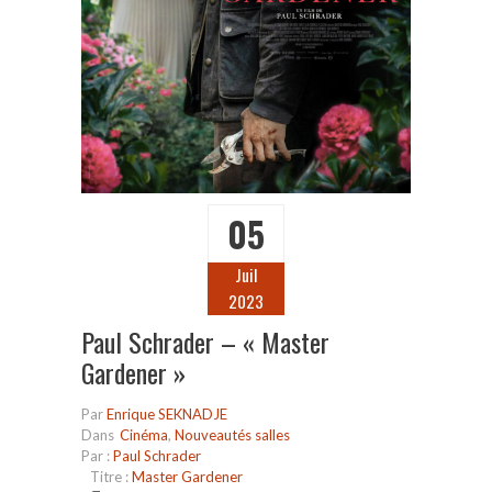
05
Juil
2023
Paul Schrader – « Master
Gardener »
Par
Enrique SEKNADJE
Dans
Cinéma
,
Nouveautés salles
Par :
Paul Schrader
Titre :
Master Gardener