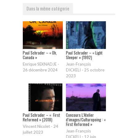
Dans la même catégorie
Paul Schrader – « Oh,
Paul Schrader – « Light
Canada »
Sleeper » (1992)
Enrique SEKNADJE
-
Jean-François
26 décembre 2024
DICKELI
-
25 octobre
2023
Paul Schrader – « First
Concours L’Atelier
Reformed » (2018)
d’images/Culturopoing : «
First Reformed »
Vincent Nicolet
-
24
Jean-François
juillet 2023
DICKELI
-
12 juin