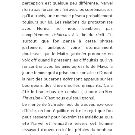
perception est quelque peu différente. Narvel
n’en a pas forcément fini avec les suprémacistes
qu’il a trahis, une menace pèsera probablement
toujours sur lui. Les relations du protagoniste
avec Norma ne nous semblent pas
complètement
éclaircies
à la fin du récit. Et,
surtout, que l’on pense à cette phrase
justement ambigüe, voire étonnamment
douteuse, que le Maître jardinier prononce en
voix off quand il pressent les difficultés qu’il va
rencontrer avec les amis agressifs de Maya, la
jeune femme qu’il a prise sous son aile : « Durant
la nuit des pucerons
noirs
sont apparus sur les
bourgeons des chèvrefeuilles grimpants. Ça a
été le branle-bas de combat (…) pour arrêter
l’invasion
» [C’est nous qui soulignons].
Le mérite de Schrader est de trouver, exercice
difficile, un bon équilibre entre le rejet que l’on
peut ressentir pour l’extrémiste maléfique qu’a
été Narvel et l’empathie envers cet homme
essayant d’ouvrir en lui les pétales du bonheur