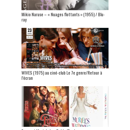
Mikio Naruse – « Nuages flottants » (1955) / Blu-
ray
WIVES (1975) au ciné-club Le 7e genre/Retour à
l’écran