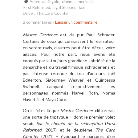
American Gigolo
,
cinéma americain
,
First Reformed
,
Light Sleeper
,
Taxi
Driver
,
The Card Counter
2 commentaires
-
Laisser un commentaire
Master Gardener
est du pur Paul Schrader.
Certains de ceux qui connaissent le réalisateur
en seront ravis, d’autres peut-être déçus, voire
agacés. Pour notre part, nous avons été
conquis par la toujours grandiose sobriété de la
démarche et du travail filmique schraderiens et
par l’intense retenue du trio d’acteurs Joël
Edgerton, Sigourney Weaver et Quintessa
Swindell, campant respectivement les
personnages nommés Narvel Roth, Norma
Haverhill et Maya Core.
On lit ici et là que
Master Gardener
clôturerait
une sorte de triptyque – dont le premier volet
serait
Sur le chemin de la rédemption
(
First
Reformed
, 2017) et le deuxième
The Card
Counter
(2021) – évoquant le parcours d’un