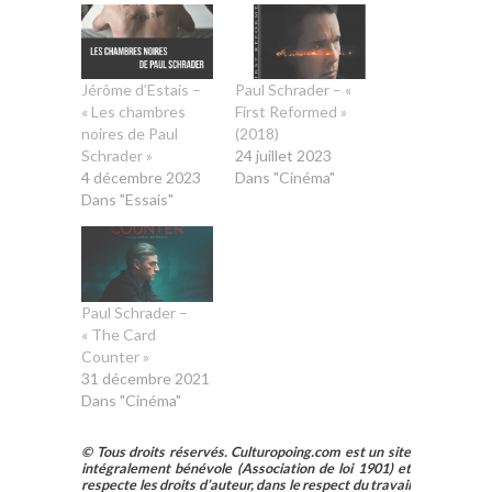
Jérôme d’Estais –
Paul Schrader – «
« Les chambres
First Reformed »
noires de Paul
(2018)
Schrader »
24 juillet 2023
4 décembre 2023
Dans "Cinéma"
Dans "Essais"
Paul Schrader –
« The Card
Counter »
31 décembre 2021
Dans "Cinéma"
© Tous droits réservés. Culturopoing.com est un site
intégralement bénévole (Association de loi 1901) et
respecte les droits d’auteur, dans le respect du travail