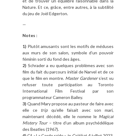
et de trouver un équilibre raisonnable dans la
Nature. Et ce, grâce, entre autres, à la subtilité
du jeu de Joël Edgerton.
—
Notes :
1)
Plutôt amusants sont les motifs de méduses
aux murs de son salon, symbole d’un pouvoir
féminin sorti du fond des âges.
2)
Schrader a eu quelques problèmes avec son
film du fait du parcours initial de Narvel et de ce
que le film en montre.
Master Gardener
s’est vu
refuser toute participation au Toronto
International Film Festival par son
programmateur Cameron Bailey.
3)
Quand Mary propose au pasteur de faire avec
elle ce
trip
qu’elle faisait avec son mari,
maintenant décédé, elle le nomme le
Magical
Mistery Tour
– titre d’un album psychédélique
des Beatles (1967).
4)
Cf. « La Corde raide », in
Critikat
, 4 juillet 2023.