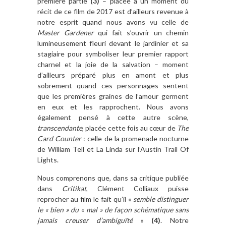
première partie
(3)
– placée à un moment du
récit de ce film de 2017 est d’ailleurs revenue à
notre esprit quand nous avons vu celle de
Master Gardener
qui fait s’ouvrir un chemin
lumineusement fleuri devant le jardinier et sa
stagiaire pour symboliser leur premier rapport
charnel et la joie de la salvation – moment
d’ailleurs préparé plus en amont et plus
sobrement quand ces personnages sentent
que les premières graines de l’amour germent
en eux et les rapprochent. Nous avons
également pensé à cette autre scène,
transcendante
, placée cette fois au cœur de
The
Card Counter
: celle de la promenade nocturne
de William Tell et La Linda sur l’Austin Trail Of
Lights.
Nous comprenons que, dans sa critique publiée
dans
Critikat
, Clément Colliaux puisse
reprocher au film le fait qu’il «
semble distinguer
le « bien » du « mal » de façon schématique sans
jamais creuser d’ambiguïté
»
(4)
. Notre