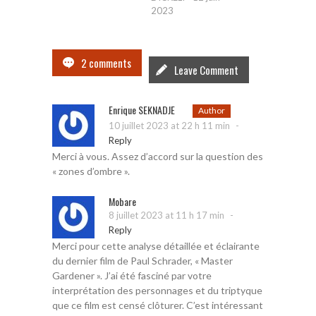
2023
2 comments
Leave Comment
Enrique SEKNADJE
Author
-
10 juillet 2023 at 22 h 11 min
Reply
Merci à vous. Assez d’accord sur la question des
« zones d’ombre ».
Mobare
-
8 juillet 2023 at 11 h 17 min
Reply
Merci pour cette analyse détaillée et éclairante
du dernier film de Paul Schrader, « Master
Gardener ». J’ai été fasciné par votre
interprétation des personnages et du triptyque
que ce film est censé clôturer. C’est intéressant