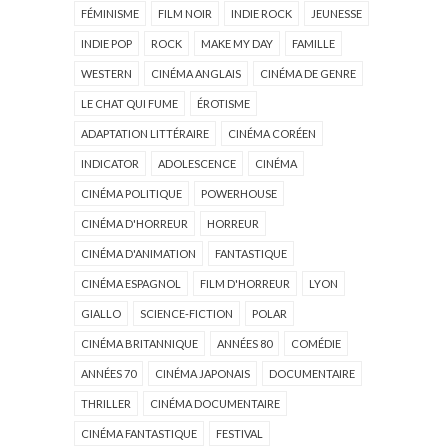
FÉMINISME
FILM NOIR
INDIE ROCK
JEUNESSE
INDIE POP
ROCK
MAKE MY DAY
FAMILLE
WESTERN
CINÉMA ANGLAIS
CINÉMA DE GENRE
LE CHAT QUI FUME
ÉROTISME
ADAPTATION LITTÉRAIRE
CINÉMA CORÉEN
INDICATOR
ADOLESCENCE
CINÉMA
CINÉMA POLITIQUE
POWERHOUSE
CINÉMA D'HORREUR
HORREUR
CINÉMA D'ANIMATION
FANTASTIQUE
CINÉMA ESPAGNOL
FILM D'HORREUR
LYON
GIALLO
SCIENCE-FICTION
POLAR
CINÉMA BRITANNIQUE
ANNÉES 80
COMÉDIE
ANNÉES 70
CINÉMA JAPONAIS
DOCUMENTAIRE
THRILLER
CINÉMA DOCUMENTAIRE
CINÉMA FANTASTIQUE
FESTIVAL