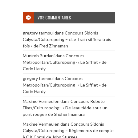
VOS COMMENTAIRES
gregory tarmoul
dans
Concours Sidonis
Calysta/Culturopoing – « Le Train sifflera trois
fois » de Fred Zinneman
Muniroh Burdani
dans
Concours
Metropolitan/Culturopoing -« Le Sifflet » de
Corin Hardy
gregory tarmoul
dans
Concours
Metropolitan/Culturopoing -« Le Sifflet » de
Corin Hardy
Maxime Vermeulen
dans
Concours Roboto
Films/Culturopoing : « De l’eau tiède sous un
pont rouge » de Shōhei Imamura
Maxime Vermeulen
dans
Concours Sidonis
Calysta/Culturopoing – Règlements de compte
à OK Corral de John Sturges