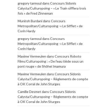
gregory tarmoul
dans
Concours Sidonis
Calysta/Culturopoing – « Le Train sifflera trois
fois » de Fred Zinneman
Muniroh Burdani
dans
Concours
Metropolitan/Culturopoing -« Le Sifflet » de
Corin Hardy
gregory tarmoul
dans
Concours
Metropolitan/Culturopoing -« Le Sifflet » de
Corin Hardy
Maxime Vermeulen
dans
Concours Roboto
Films/Culturopoing : « De l’eau tiède sous un
pont rouge » de Shōhei Imamura
Maxime Vermeulen
dans
Concours Sidonis
Calysta/Culturopoing – Règlements de compte
à OK Corral de John Sturges
Camille Desmet
dans
Concours Sidonis
Calysta/Culturopoing – Règlements de compte
à OK Corral de John Sturges