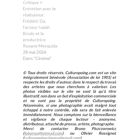
Critique +
Entretien avec le
réalisateur
Frédéric Da,
l’acteur Isaiah
Brody et la
productrice
Roxane Mesquida
28 mai 2026
Dans "Cinéma"
© Tous droits réservés. Culturopoing.com est un site
intégralement bénévole (Association de loi 1901) et
respecte les droits d’auteur, dans le respect du travail
des artistes que nous cherchons à valoriser. Les
photos visibles sur le site ne sont là qu’à titre
illustratif, non dans un but d’exploitation commerciale
et ne sont pas la propriété de Culturopoing.
Néanmoins, si une photographie avait malgré tout
échappé à notre contrôle, elle sera de fait enlevée
immédiatement. Nous comptons sur la bienveillance
et vigilance de chaque lecteur – anonyme,
distributeur, attaché de presse, artiste, photographe.
Merci de contacter Bruno Piszczorowicz
(
lebornu@hotmail.com
) ou Olivier Rossignot
(
culturopoingcinema@gmail.com
).