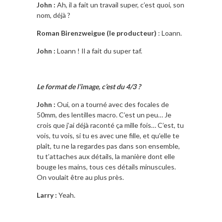
John :
Ah, il a fait un travail super, c’est quoi, son
nom, déjà ?
Roman Birenzweigue (le producteur)
: Loann.
John :
Loann ! Il a fait du super taf.
Le format de l’image, c’est du 4/3 ?
John :
Oui, on a tourné avec des focales de
50mm, des lentilles macro. C’est un peu… Je
crois que j’ai déjà raconté ça mille fois… C’est, tu
vois, tu vois, si tu es avec une fille, et qu’elle te
plaît, tu ne la regardes pas dans son ensemble,
tu t’attaches aux détails, la manière dont elle
bouge les mains, tous ces détails minuscules.
On voulait être au plus près.
Larry :
Yeah.