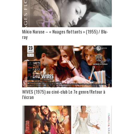
Mikio Naruse – « Nuages flottants » (1955) / Blu-
ray
WIVES (1975) au ciné-club Le 7e genre/Retour à
l’écran