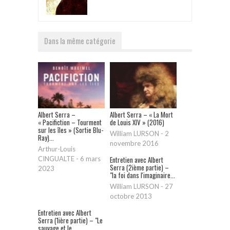
Dans la même catégorie
Albert Serra –
Albert Serra – « La Mort
« Pacifiction – Tourment
de Louis XIV » (2016)
sur les îles » (Sortie Blu-
William LURSON
-
2
Ray)...
novembre 2016
Arthur-Louis
CINGUALTE
-
6 mars
Entretien avec Albert
Serra (2ième partie) –
2023
"la foi dans l'imaginaire...
William LURSON
-
27
octobre 2013
Entretien avec Albert
Serra (1ière partie) – "Le
sauvage et le