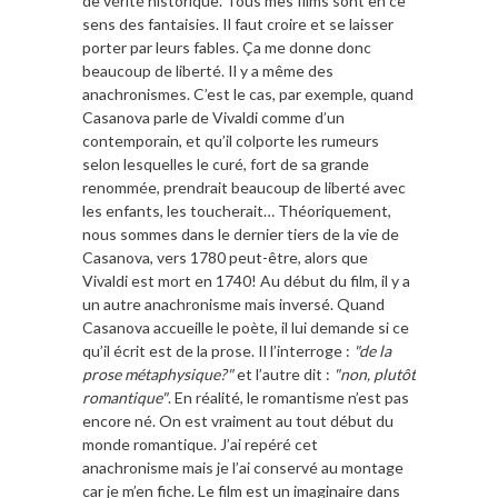
de vérité historique. Tous mes films sont en ce
sens des fantaisies. Il faut croire et se laisser
porter par leurs fables. Ça me donne donc
beaucoup de liberté. Il y a même des
anachronismes. C’est le cas, par exemple, quand
Casanova parle de Vivaldi comme d’un
contemporain, et qu’il colporte les rumeurs
selon lesquelles le curé, fort de sa grande
renommée, prendrait beaucoup de liberté avec
les enfants, les toucherait… Théoriquement,
nous sommes dans le dernier tiers de la vie de
Casanova, vers 1780 peut-être, alors que
Vivaldi est mort en 1740! Au début du film, il y a
un autre anachronisme mais inversé. Quand
Casanova accueille le poète, il lui demande si ce
qu’il écrit est de la prose. Il l’interroge :
"de la
prose métaphysique?"
et l’autre dit :
"non, plutôt
romantique"
. En réalité, le romantisme n’est pas
encore né. On est vraiment au tout début du
monde romantique. J’ai repéré cet
anachronisme mais je l’ai conservé au montage
car je m’en fiche. Le film est un imaginaire dans