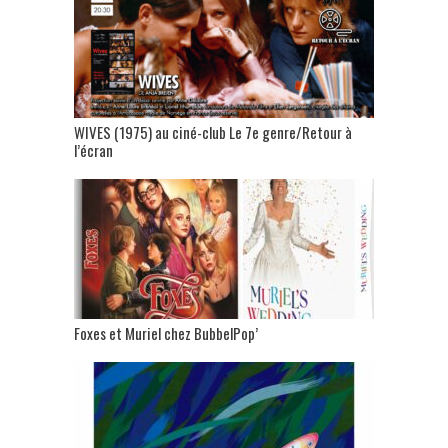
WIVES (1975) au ciné-club Le 7e genre/Retour à
l’écran
Foxes et Muriel chez BubbelPop’