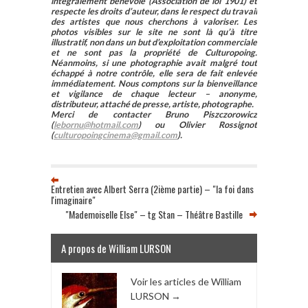
intégralement bénévole (Association de loi 1901) et
respecte les droits d’auteur, dans le respect du travail
des artistes que nous cherchons à valoriser. Les
photos visibles sur le site ne sont là qu’à titre
illustratif, non dans un but d’exploitation commerciale
et ne sont pas la propriété de Culturopoing.
Néanmoins, si une photographie avait malgré tout
échappé à notre contrôle, elle sera de fait enlevée
immédiatement. Nous comptons sur la bienveillance
et vigilance de chaque lecteur – anonyme,
distributeur, attaché de presse, artiste, photographe.
Merci de contacter Bruno Piszczorowicz
(
lebornu@hotmail.com
) ou Olivier Rossignot
(
culturopoingcinema@gmail.com
).
Entretien avec Albert Serra (2ième partie) – "la foi dans
l'imaginaire"
"Mademoiselle Else" – tg Stan – Théâtre Bastille
A propos de William LURSON
Voir les articles de William
LURSON
→