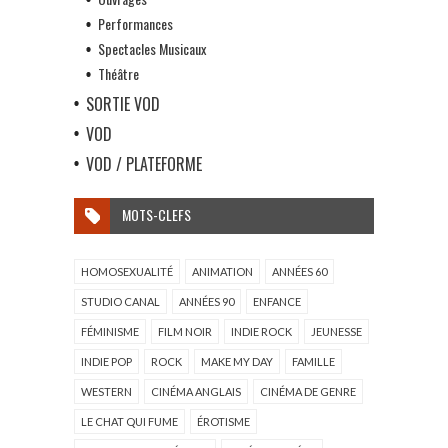
Performances
Spectacles Musicaux
Théâtre
SORTIE VOD
VOD
VOD / PLATEFORME
MOTS-CLEFS
HOMOSEXUALITÉ
ANIMATION
ANNÉES 60
STUDIO CANAL
ANNÉES 90
ENFANCE
FÉMINISME
FILM NOIR
INDIE ROCK
JEUNESSE
INDIE POP
ROCK
MAKE MY DAY
FAMILLE
WESTERN
CINÉMA ANGLAIS
CINÉMA DE GENRE
LE CHAT QUI FUME
ÉROTISME