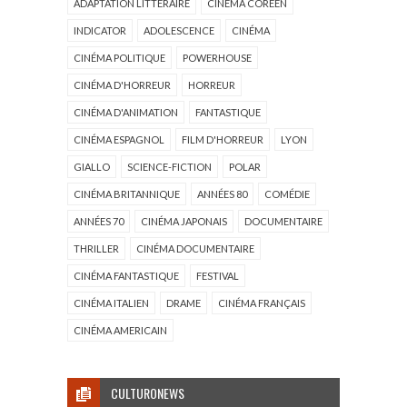
ADAPTATION LITTÉRAIRE
CINÉMA CORÉEN
INDICATOR
ADOLESCENCE
CINÉMA
CINÉMA POLITIQUE
POWERHOUSE
CINÉMA D'HORREUR
HORREUR
CINÉMA D'ANIMATION
FANTASTIQUE
CINÉMA ESPAGNOL
FILM D'HORREUR
LYON
GIALLO
SCIENCE-FICTION
POLAR
CINÉMA BRITANNIQUE
ANNÉES 80
COMÉDIE
ANNÉES 70
CINÉMA JAPONAIS
DOCUMENTAIRE
THRILLER
CINÉMA DOCUMENTAIRE
CINÉMA FANTASTIQUE
FESTIVAL
CINÉMA ITALIEN
DRAME
CINÉMA FRANÇAIS
CINÉMA AMERICAIN
CULTURONEWS