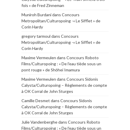
fois » de Fred Zinneman
Muniroh Burdani
dans
Concours
Metropolitan/Culturopoing -« Le Sifflet » de
Corin Hardy
gregory tarmoul
dans
Concours
Metropolitan/Culturopoing -« Le Sifflet » de
Corin Hardy
Maxime Vermeulen
dans
Concours Roboto
Films/Culturopoing : « De l’eau tiède sous un
pont rouge » de Shōhei Imamura
Maxime Vermeulen
dans
Concours Sidonis
Calysta/Culturopoing – Règlements de compte
à OK Corral de John Sturges
Camille Desmet
dans
Concours Sidonis
Calysta/Culturopoing – Règlements de compte
à OK Corral de John Sturges
Julie Vandenberghe
dans
Concours Roboto
Films/Culturopoing : « De l’eau tiède sous un