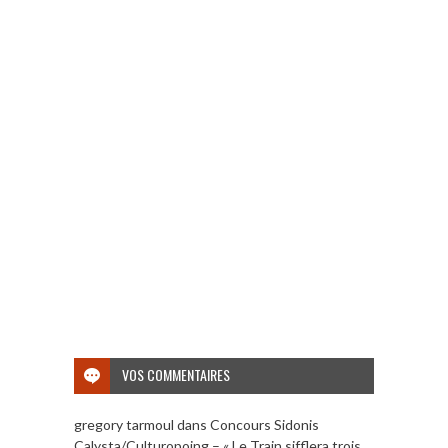
VOS COMMENTAIRES
gregory tarmoul
dans
Concours Sidonis
Calysta/Culturopoing – « Le Train sifflera trois