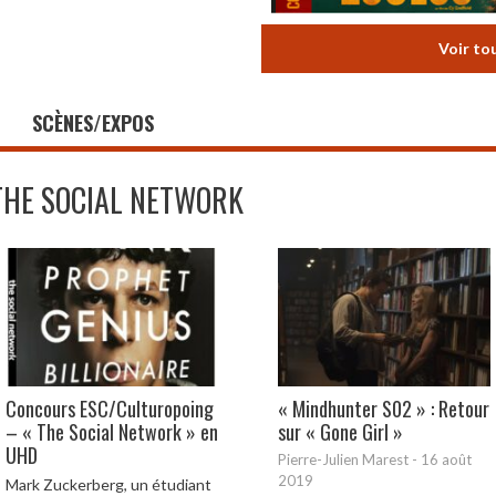
Voir to
SCÈNES/EXPOS
THE SOCIAL NETWORK
Concours ESC/Culturopoing
« Mindhunter S02 » : Retour
– « The Social Network » en
sur « Gone Girl »
UHD
Pierre-Julien Marest
-
16 août
2019
Mark Zuckerberg, un étudiant