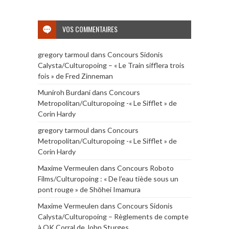
VOS COMMENTAIRES
gregory tarmoul
dans
Concours Sidonis
Calysta/Culturopoing – « Le Train sifflera trois
fois » de Fred Zinneman
Muniroh Burdani
dans
Concours
Metropolitan/Culturopoing -« Le Sifflet » de
Corin Hardy
gregory tarmoul
dans
Concours
Metropolitan/Culturopoing -« Le Sifflet » de
Corin Hardy
Maxime Vermeulen
dans
Concours Roboto
Films/Culturopoing : « De l’eau tiède sous un
pont rouge » de Shōhei Imamura
Maxime Vermeulen
dans
Concours Sidonis
Calysta/Culturopoing – Règlements de compte
à OK Corral de John Sturges