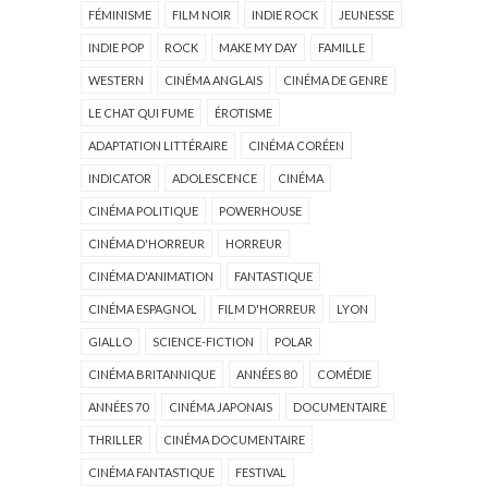
FÉMINISME
FILM NOIR
INDIE ROCK
JEUNESSE
INDIE POP
ROCK
MAKE MY DAY
FAMILLE
WESTERN
CINÉMA ANGLAIS
CINÉMA DE GENRE
LE CHAT QUI FUME
ÉROTISME
ADAPTATION LITTÉRAIRE
CINÉMA CORÉEN
INDICATOR
ADOLESCENCE
CINÉMA
CINÉMA POLITIQUE
POWERHOUSE
CINÉMA D'HORREUR
HORREUR
CINÉMA D'ANIMATION
FANTASTIQUE
CINÉMA ESPAGNOL
FILM D'HORREUR
LYON
GIALLO
SCIENCE-FICTION
POLAR
CINÉMA BRITANNIQUE
ANNÉES 80
COMÉDIE
ANNÉES 70
CINÉMA JAPONAIS
DOCUMENTAIRE
THRILLER
CINÉMA DOCUMENTAIRE
CINÉMA FANTASTIQUE
FESTIVAL