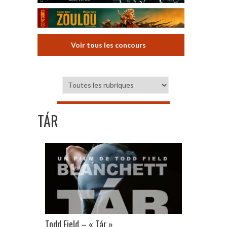
Voir tous les concours
TÁR
Todd Field – « Tár »