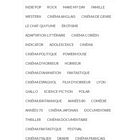
INDIE POP
ROCK
MAKE MY DAY
FAMILLE
WESTERN
CINÉMA ANGLAIS
CINÉMA DE GENRE
LE CHAT QUI FUME
ÉROTISME
ADAPTATION LITTÉRAIRE
CINÉMA CORÉEN
INDICATOR
ADOLESCENCE
CINÉMA
CINÉMA POLITIQUE
POWERHOUSE
CINÉMA D'HORREUR
HORREUR
CINÉMA D'ANIMATION
FANTASTIQUE
CINÉMA ESPAGNOL
FILM D'HORREUR
LYON
GIALLO
SCIENCE-FICTION
POLAR
CINÉMA BRITANNIQUE
ANNÉES 80
COMÉDIE
ANNÉES 70
CINÉMA JAPONAIS
DOCUMENTAIRE
THRILLER
CINÉMA DOCUMENTAIRE
CINÉMA FANTASTIQUE
FESTIVAL
CINÉMA ITALIEN
DRAME
CINÉMA FRANÇAIS