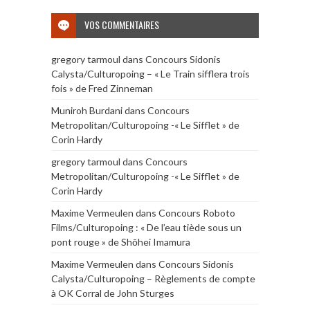
VOS COMMENTAIRES
gregory tarmoul
dans
Concours Sidonis
Calysta/Culturopoing – « Le Train sifflera trois
fois » de Fred Zinneman
Muniroh Burdani
dans
Concours
Metropolitan/Culturopoing -« Le Sifflet » de
Corin Hardy
gregory tarmoul
dans
Concours
Metropolitan/Culturopoing -« Le Sifflet » de
Corin Hardy
Maxime Vermeulen
dans
Concours Roboto
Films/Culturopoing : « De l’eau tiède sous un
pont rouge » de Shōhei Imamura
Maxime Vermeulen
dans
Concours Sidonis
Calysta/Culturopoing – Règlements de compte
à OK Corral de John Sturges