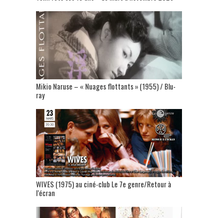
Mikio Naruse – « Nuages flottants » (1955) / Blu-
ray
WIVES (1975) au ciné-club Le 7e genre/Retour à
l’écran