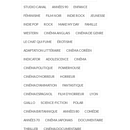
STUDIO CANAL
ANNÉES 90
ENFANCE
FÉMINISME
FILM NOIR
INDIE ROCK
JEUNESSE
INDIE POP
ROCK
MAKE MY DAY
FAMILLE
WESTERN
CINÉMA ANGLAIS
CINÉMA DE GENRE
LE CHAT QUI FUME
ÉROTISME
ADAPTATION LITTÉRAIRE
CINÉMA CORÉEN
INDICATOR
ADOLESCENCE
CINÉMA
CINÉMA POLITIQUE
POWERHOUSE
CINÉMA D'HORREUR
HORREUR
CINÉMA D'ANIMATION
FANTASTIQUE
CINÉMA ESPAGNOL
FILM D'HORREUR
LYON
GIALLO
SCIENCE-FICTION
POLAR
CINÉMA BRITANNIQUE
ANNÉES 80
COMÉDIE
ANNÉES 70
CINÉMA JAPONAIS
DOCUMENTAIRE
THRILLER
CINÉMA DOCUMENTAIRE