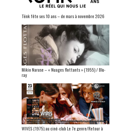
Tënk fête ses 10 ans – de mars à novembre 2026
Mikio Naruse – « Nuages flottants » (1955) / Blu-
ray
WIVES (1975) au ciné-club Le 7e genre/Retour à