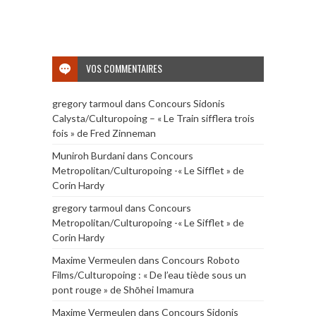
VOS COMMENTAIRES
gregory tarmoul
dans
Concours Sidonis
Calysta/Culturopoing – « Le Train sifflera trois
fois » de Fred Zinneman
Muniroh Burdani
dans
Concours
Metropolitan/Culturopoing -« Le Sifflet » de
Corin Hardy
gregory tarmoul
dans
Concours
Metropolitan/Culturopoing -« Le Sifflet » de
Corin Hardy
Maxime Vermeulen
dans
Concours Roboto
Films/Culturopoing : « De l’eau tiède sous un
pont rouge » de Shōhei Imamura
Maxime Vermeulen
dans
Concours Sidonis