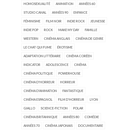
HOMOSEXUALITÉ
ANIMATION
ANNÉES 60
STUDIO CANAL
ANNÉES 90
ENFANCE
FÉMINISME
FILM NOIR
INDIE ROCK
JEUNESSE
INDIE POP
ROCK
MAKE MY DAY
FAMILLE
WESTERN
CINÉMA ANGLAIS
CINÉMA DE GENRE
LE CHAT QUI FUME
ÉROTISME
ADAPTATION LITTÉRAIRE
CINÉMA CORÉEN
INDICATOR
ADOLESCENCE
CINÉMA
CINÉMA POLITIQUE
POWERHOUSE
CINÉMA D'HORREUR
HORREUR
CINÉMA D'ANIMATION
FANTASTIQUE
CINÉMA ESPAGNOL
FILM D'HORREUR
LYON
GIALLO
SCIENCE-FICTION
POLAR
CINÉMA BRITANNIQUE
ANNÉES 80
COMÉDIE
ANNÉES 70
CINÉMA JAPONAIS
DOCUMENTAIRE