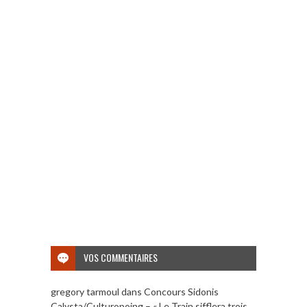
VOS COMMENTAIRES
gregory tarmoul
dans
Concours Sidonis
Calysta/Culturopoing – « Le Train sifflera trois