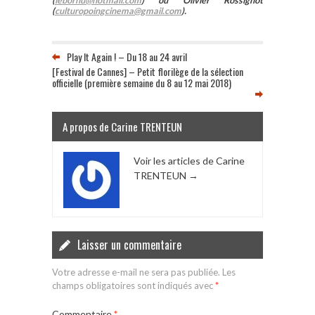
(
lebornu@hotmail.com
) ou Olivier Rossignot
(
culturopoingcinema@gmail.com
).
Play It Again ! – Du 18 au 24 avril
[Festival de Cannes] – Petit florilège de la sélection
officielle (première semaine du 8 au 12 mai 2018)
A propos de Carine TRENTEUN
Voir les articles de Carine
TRENTEUN
→
Laisser un commentaire
Votre adresse e-mail ne sera pas publiée.
Les
champs obligatoires sont indiqués avec
*
Commentaire
*