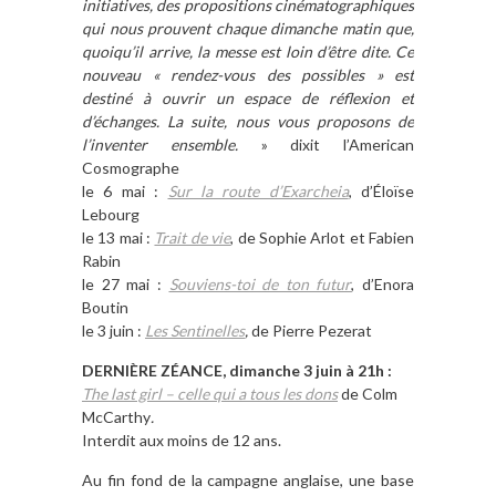
initiatives, des propositions cinématographiques
qui nous prouvent chaque dimanche matin que,
quoiqu’il arrive, la messe est loin d’être dite. Ce
nouveau « rendez-vous des possibles » est
destiné à ouvrir un espace de réflexion et
d’échanges. La suite, nous vous proposons de
l’inventer ensemble.
» dixit l’American
Cosmographe
le 6 mai :
Sur la route d’Exarcheia
, d’Éloïse
Lebourg
le 13 mai :
Trait de vie
, de Sophie Arlot et Fabien
Rabin
le 27 mai :
Souviens-toi de ton futur
, d’Enora
Boutin
le 3 juin :
Les Sentinelles
,
de Pierre Pezerat
DERNIÈRE ZÉANCE, dimanche 3 juin à 21h :
The last girl – celle qui a tous les dons
de Colm
McCarthy
.
Interdit aux moins de 12 ans.
Au fin fond de la campagne anglaise, une base