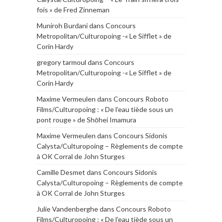
fois » de Fred Zinneman
Muniroh Burdani
dans
Concours
Metropolitan/Culturopoing -« Le Sifflet » de
Corin Hardy
gregory tarmoul
dans
Concours
Metropolitan/Culturopoing -« Le Sifflet » de
Corin Hardy
Maxime Vermeulen
dans
Concours Roboto
Films/Culturopoing : « De l’eau tiède sous un
pont rouge » de Shōhei Imamura
Maxime Vermeulen
dans
Concours Sidonis
Calysta/Culturopoing – Règlements de compte
à OK Corral de John Sturges
Camille Desmet
dans
Concours Sidonis
Calysta/Culturopoing – Règlements de compte
à OK Corral de John Sturges
Julie Vandenberghe
dans
Concours Roboto
Films/Culturopoing : « De l’eau tiède sous un