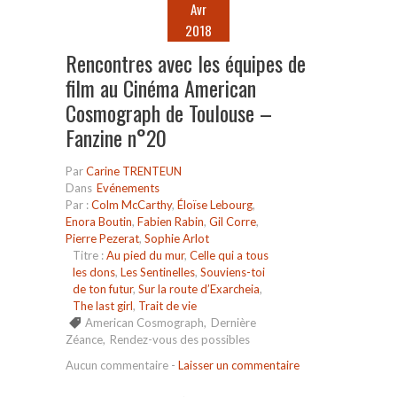
Avr
2018
Rencontres avec les équipes de
film au Cinéma American
Cosmograph de Toulouse –
Fanzine n°20
Par
Carine TRENTEUN
Dans
Evénements
Par :
Colm McCarthy
,
Éloïse Lebourg
,
Enora Boutin
,
Fabien Rabin
,
Gil Corre
,
Pierre Pezerat
,
Sophie Arlot
Titre :
Au pied du mur
,
Celle qui a tous
les dons
,
Les Sentinelles
,
Souviens-toi
de ton futur
,
Sur la route d’Exarcheia
,
The last girl
,
Trait de vie
American Cosmograph
,
Dernière
Zéance
,
Rendez-vous des possibles
Aucun commentaire
-
Laisser un commentaire