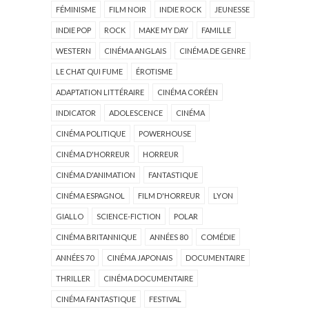
FÉMINISME
FILM NOIR
INDIE ROCK
JEUNESSE
INDIE POP
ROCK
MAKE MY DAY
FAMILLE
WESTERN
CINÉMA ANGLAIS
CINÉMA DE GENRE
LE CHAT QUI FUME
ÉROTISME
ADAPTATION LITTÉRAIRE
CINÉMA CORÉEN
INDICATOR
ADOLESCENCE
CINÉMA
CINÉMA POLITIQUE
POWERHOUSE
CINÉMA D'HORREUR
HORREUR
CINÉMA D'ANIMATION
FANTASTIQUE
CINÉMA ESPAGNOL
FILM D'HORREUR
LYON
GIALLO
SCIENCE-FICTION
POLAR
CINÉMA BRITANNIQUE
ANNÉES 80
COMÉDIE
ANNÉES 70
CINÉMA JAPONAIS
DOCUMENTAIRE
THRILLER
CINÉMA DOCUMENTAIRE
CINÉMA FANTASTIQUE
FESTIVAL