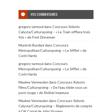
VOS COMMENTAIRES
gregory tarmoul
dans
Concours Sidonis
Calysta/Culturopoing – « Le Train sifflera trois
fois » de Fred Zinneman
Muniroh Burdani
dans
Concours
Metropolitan/Culturopoing -« Le Sifflet » de
Corin Hardy
gregory tarmoul
dans
Concours
Metropolitan/Culturopoing -« Le Sifflet » de
Corin Hardy
Maxime Vermeulen
dans
Concours Roboto
Films/Culturopoing : « De l’eau tiède sous un
pont rouge » de Shōhei Imamura
Maxime Vermeulen
dans
Concours Sidonis
Calysta/Culturopoing – Règlements de compte
à OK Corral de John Sturges