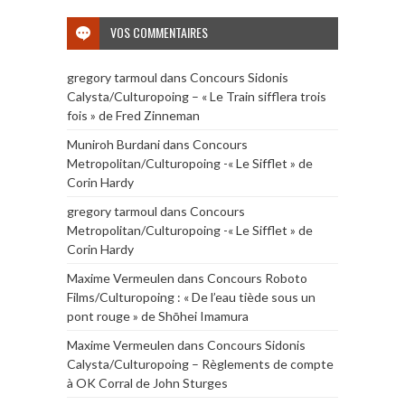
VOS COMMENTAIRES
gregory tarmoul
dans
Concours Sidonis
Calysta/Culturopoing – « Le Train sifflera trois
fois » de Fred Zinneman
Muniroh Burdani
dans
Concours
Metropolitan/Culturopoing -« Le Sifflet » de
Corin Hardy
gregory tarmoul
dans
Concours
Metropolitan/Culturopoing -« Le Sifflet » de
Corin Hardy
Maxime Vermeulen
dans
Concours Roboto
Films/Culturopoing : « De l’eau tiède sous un
pont rouge » de Shōhei Imamura
Maxime Vermeulen
dans
Concours Sidonis
Calysta/Culturopoing – Règlements de compte
à OK Corral de John Sturges