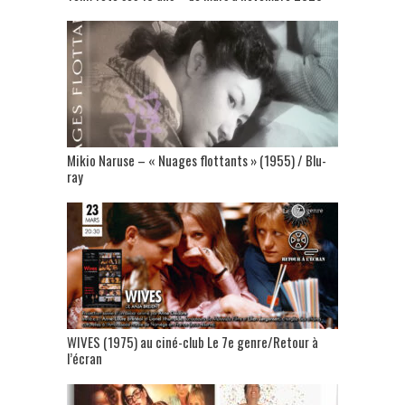
Mikio Naruse – « Nuages flottants » (1955) / Blu-
ray
WIVES (1975) au ciné-club Le 7e genre/Retour à
l’écran