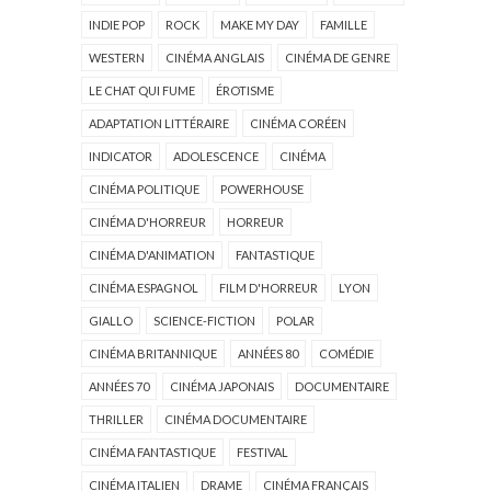
INDIE POP
ROCK
MAKE MY DAY
FAMILLE
WESTERN
CINÉMA ANGLAIS
CINÉMA DE GENRE
LE CHAT QUI FUME
ÉROTISME
ADAPTATION LITTÉRAIRE
CINÉMA CORÉEN
INDICATOR
ADOLESCENCE
CINÉMA
CINÉMA POLITIQUE
POWERHOUSE
CINÉMA D'HORREUR
HORREUR
CINÉMA D'ANIMATION
FANTASTIQUE
CINÉMA ESPAGNOL
FILM D'HORREUR
LYON
GIALLO
SCIENCE-FICTION
POLAR
CINÉMA BRITANNIQUE
ANNÉES 80
COMÉDIE
ANNÉES 70
CINÉMA JAPONAIS
DOCUMENTAIRE
THRILLER
CINÉMA DOCUMENTAIRE
CINÉMA FANTASTIQUE
FESTIVAL
CINÉMA ITALIEN
DRAME
CINÉMA FRANÇAIS