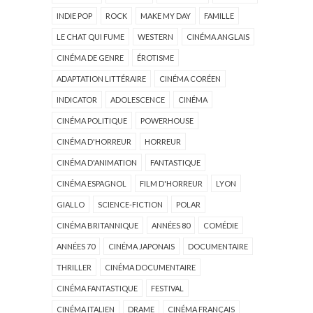
INDIE POP
ROCK
MAKE MY DAY
FAMILLE
LE CHAT QUI FUME
WESTERN
CINÉMA ANGLAIS
CINÉMA DE GENRE
ÉROTISME
ADAPTATION LITTÉRAIRE
CINÉMA CORÉEN
INDICATOR
ADOLESCENCE
CINÉMA
CINÉMA POLITIQUE
POWERHOUSE
CINÉMA D'HORREUR
HORREUR
CINÉMA D'ANIMATION
FANTASTIQUE
CINÉMA ESPAGNOL
FILM D'HORREUR
LYON
GIALLO
SCIENCE-FICTION
POLAR
CINÉMA BRITANNIQUE
ANNÉES 80
COMÉDIE
ANNÉES 70
CINÉMA JAPONAIS
DOCUMENTAIRE
THRILLER
CINÉMA DOCUMENTAIRE
CINÉMA FANTASTIQUE
FESTIVAL
CINÉMA ITALIEN
DRAME
CINÉMA FRANÇAIS