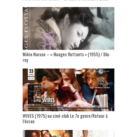
Mikio Naruse – « Nuages flottants » (1955) / Blu-
ray
WIVES (1975) au ciné-club Le 7e genre/Retour à
l’écran