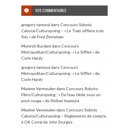
VOS COMMENTAIRES
gregory tarmoul
dans
Concours Sidonis
Calysta/Culturopoing – « Le Train sifflera trois
fois » de Fred Zinneman
Muniroh Burdani
dans
Concours
Metropolitan/Culturopoing -« Le Sifflet » de
Corin Hardy
gregory tarmoul
dans
Concours
Metropolitan/Culturopoing -« Le Sifflet » de
Corin Hardy
Maxime Vermeulen
dans
Concours Roboto
Films/Culturopoing : « De l’eau tiède sous un
pont rouge » de Shōhei Imamura
Maxime Vermeulen
dans
Concours Sidonis
Calysta/Culturopoing – Règlements de compte
à OK Corral de John Sturges