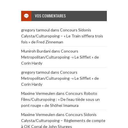
VOS COMMENTAIRES
gregory tarmoul
dans
Concours Sidonis
Calysta/Culturopoing – « Le Train sifflera trois
fois » de Fred Zinneman
Muniroh Burdani
dans
Concours
Metropolitan/Culturopoing -« Le Sifflet » de
Corin Hardy
gregory tarmoul
dans
Concours
Metropolitan/Culturopoing -« Le Sifflet » de
Corin Hardy
Maxime Vermeulen
dans
Concours Roboto
Films/Culturopoing : « De l’eau tiède sous un
pont rouge » de Shōhei Imamura
Maxime Vermeulen
dans
Concours Sidonis
Calysta/Culturopoing – Règlements de compte
à OK Corral de John Sturges