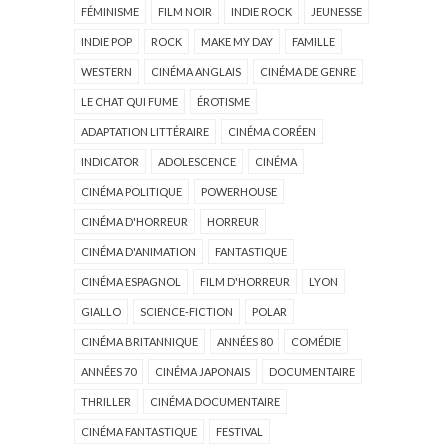
FÉMINISME
FILM NOIR
INDIE ROCK
JEUNESSE
INDIE POP
ROCK
MAKE MY DAY
FAMILLE
WESTERN
CINÉMA ANGLAIS
CINÉMA DE GENRE
LE CHAT QUI FUME
ÉROTISME
ADAPTATION LITTÉRAIRE
CINÉMA CORÉEN
INDICATOR
ADOLESCENCE
CINÉMA
CINÉMA POLITIQUE
POWERHOUSE
CINÉMA D'HORREUR
HORREUR
CINÉMA D'ANIMATION
FANTASTIQUE
CINÉMA ESPAGNOL
FILM D'HORREUR
LYON
GIALLO
SCIENCE-FICTION
POLAR
CINÉMA BRITANNIQUE
ANNÉES 80
COMÉDIE
ANNÉES 70
CINÉMA JAPONAIS
DOCUMENTAIRE
THRILLER
CINÉMA DOCUMENTAIRE
CINÉMA FANTASTIQUE
FESTIVAL