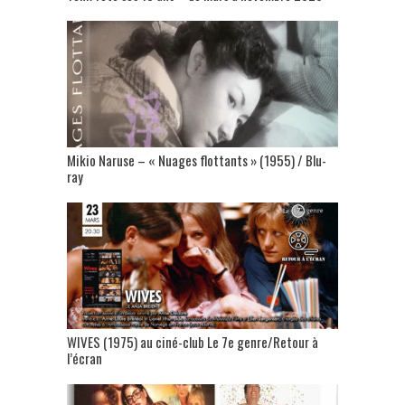
Mikio Naruse – « Nuages flottants » (1955) / Blu-
ray
WIVES (1975) au ciné-club Le 7e genre/Retour à
l’écran