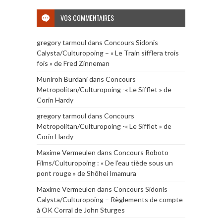
VOS COMMENTAIRES
gregory tarmoul
dans
Concours Sidonis
Calysta/Culturopoing – « Le Train sifflera trois
fois » de Fred Zinneman
Muniroh Burdani
dans
Concours
Metropolitan/Culturopoing -« Le Sifflet » de
Corin Hardy
gregory tarmoul
dans
Concours
Metropolitan/Culturopoing -« Le Sifflet » de
Corin Hardy
Maxime Vermeulen
dans
Concours Roboto
Films/Culturopoing : « De l’eau tiède sous un
pont rouge » de Shōhei Imamura
Maxime Vermeulen
dans
Concours Sidonis
Calysta/Culturopoing – Règlements de compte
à OK Corral de John Sturges