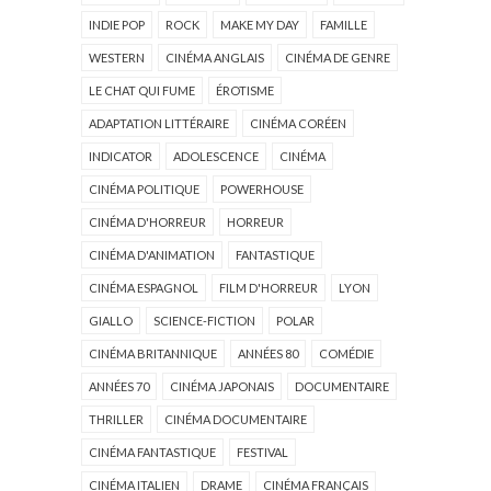
INDIE POP
ROCK
MAKE MY DAY
FAMILLE
WESTERN
CINÉMA ANGLAIS
CINÉMA DE GENRE
LE CHAT QUI FUME
ÉROTISME
ADAPTATION LITTÉRAIRE
CINÉMA CORÉEN
INDICATOR
ADOLESCENCE
CINÉMA
CINÉMA POLITIQUE
POWERHOUSE
CINÉMA D'HORREUR
HORREUR
CINÉMA D'ANIMATION
FANTASTIQUE
CINÉMA ESPAGNOL
FILM D'HORREUR
LYON
GIALLO
SCIENCE-FICTION
POLAR
CINÉMA BRITANNIQUE
ANNÉES 80
COMÉDIE
ANNÉES 70
CINÉMA JAPONAIS
DOCUMENTAIRE
THRILLER
CINÉMA DOCUMENTAIRE
CINÉMA FANTASTIQUE
FESTIVAL
CINÉMA ITALIEN
DRAME
CINÉMA FRANÇAIS