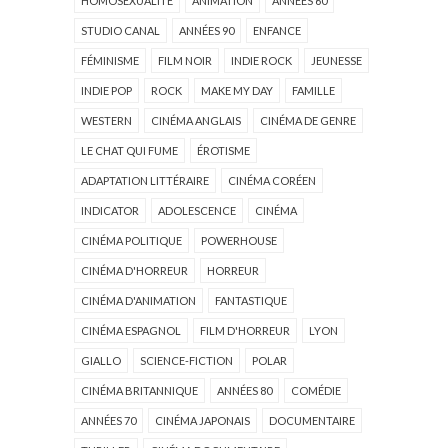
HOMOSEXUALITÉ
ANIMATION
ANNÉES 60
STUDIO CANAL
ANNÉES 90
ENFANCE
FÉMINISME
FILM NOIR
INDIE ROCK
JEUNESSE
INDIE POP
ROCK
MAKE MY DAY
FAMILLE
WESTERN
CINÉMA ANGLAIS
CINÉMA DE GENRE
LE CHAT QUI FUME
ÉROTISME
ADAPTATION LITTÉRAIRE
CINÉMA CORÉEN
INDICATOR
ADOLESCENCE
CINÉMA
CINÉMA POLITIQUE
POWERHOUSE
CINÉMA D'HORREUR
HORREUR
CINÉMA D'ANIMATION
FANTASTIQUE
CINÉMA ESPAGNOL
FILM D'HORREUR
LYON
GIALLO
SCIENCE-FICTION
POLAR
CINÉMA BRITANNIQUE
ANNÉES 80
COMÉDIE
ANNÉES 70
CINÉMA JAPONAIS
DOCUMENTAIRE