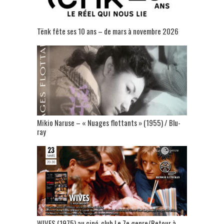
Tënk fête ses 10 ans – de mars à novembre 2026
Mikio Naruse – « Nuages flottants » (1955) / Blu-
ray
WIVES (1975) au ciné-club Le 7e genre/Retour à