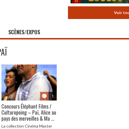
Voir to
SCÈNES/EXPOS
PAÏ
1
Concours Éléphant Films /
Culturopoing – Paï, Alice au
pays des merveilles & Ma ...
La collection Cinéma Master