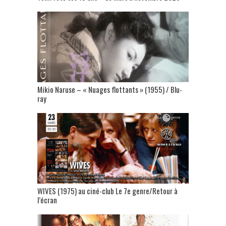
Mikio Naruse – « Nuages flottants » (1955) / Blu-
ray
WIVES (1975) au ciné-club Le 7e genre/Retour à
l’écran