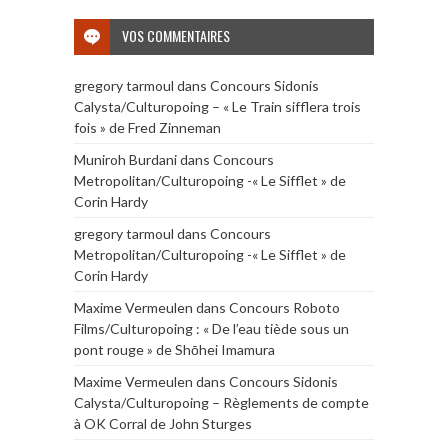
VOS COMMENTAIRES
gregory tarmoul
dans
Concours Sidonis
Calysta/Culturopoing – « Le Train sifflera trois
fois » de Fred Zinneman
Muniroh Burdani
dans
Concours
Metropolitan/Culturopoing -« Le Sifflet » de
Corin Hardy
gregory tarmoul
dans
Concours
Metropolitan/Culturopoing -« Le Sifflet » de
Corin Hardy
Maxime Vermeulen
dans
Concours Roboto
Films/Culturopoing : « De l’eau tiède sous un
pont rouge » de Shōhei Imamura
Maxime Vermeulen
dans
Concours Sidonis
Calysta/Culturopoing – Règlements de compte
à OK Corral de John Sturges