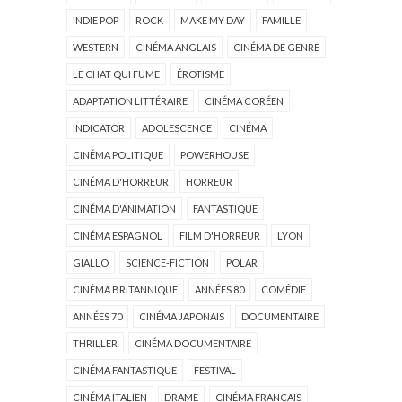
INDIE POP
ROCK
MAKE MY DAY
FAMILLE
WESTERN
CINÉMA ANGLAIS
CINÉMA DE GENRE
LE CHAT QUI FUME
ÉROTISME
ADAPTATION LITTÉRAIRE
CINÉMA CORÉEN
INDICATOR
ADOLESCENCE
CINÉMA
CINÉMA POLITIQUE
POWERHOUSE
CINÉMA D'HORREUR
HORREUR
CINÉMA D'ANIMATION
FANTASTIQUE
CINÉMA ESPAGNOL
FILM D'HORREUR
LYON
GIALLO
SCIENCE-FICTION
POLAR
CINÉMA BRITANNIQUE
ANNÉES 80
COMÉDIE
ANNÉES 70
CINÉMA JAPONAIS
DOCUMENTAIRE
THRILLER
CINÉMA DOCUMENTAIRE
CINÉMA FANTASTIQUE
FESTIVAL
CINÉMA ITALIEN
DRAME
CINÉMA FRANÇAIS