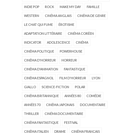
INDIE POP
ROCK
MAKE MY DAY
FAMILLE
WESTERN
CINÉMA ANGLAIS
CINÉMA DE GENRE
LE CHAT QUI FUME
ÉROTISME
ADAPTATION LITTÉRAIRE
CINÉMA CORÉEN
INDICATOR
ADOLESCENCE
CINÉMA
CINÉMA POLITIQUE
POWERHOUSE
CINÉMA D'HORREUR
HORREUR
CINÉMA D'ANIMATION
FANTASTIQUE
CINÉMA ESPAGNOL
FILM D'HORREUR
LYON
GIALLO
SCIENCE-FICTION
POLAR
CINÉMA BRITANNIQUE
ANNÉES 80
COMÉDIE
ANNÉES 70
CINÉMA JAPONAIS
DOCUMENTAIRE
THRILLER
CINÉMA DOCUMENTAIRE
CINÉMA FANTASTIQUE
FESTIVAL
CINÉMA ITALIEN
DRAME
CINÉMA FRANÇAIS