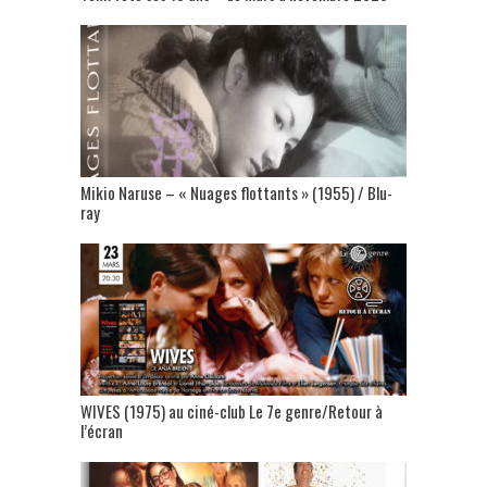
Mikio Naruse – « Nuages flottants » (1955) / Blu-
ray
WIVES (1975) au ciné-club Le 7e genre/Retour à
l’écran