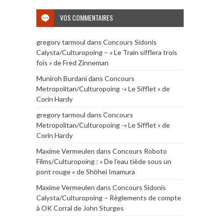
VOS COMMENTAIRES
gregory tarmoul
dans
Concours Sidonis
Calysta/Culturopoing – « Le Train sifflera trois
fois » de Fred Zinneman
Muniroh Burdani
dans
Concours
Metropolitan/Culturopoing -« Le Sifflet » de
Corin Hardy
gregory tarmoul
dans
Concours
Metropolitan/Culturopoing -« Le Sifflet » de
Corin Hardy
Maxime Vermeulen
dans
Concours Roboto
Films/Culturopoing : « De l’eau tiède sous un
pont rouge » de Shōhei Imamura
Maxime Vermeulen
dans
Concours Sidonis
Calysta/Culturopoing – Règlements de compte
à OK Corral de John Sturges