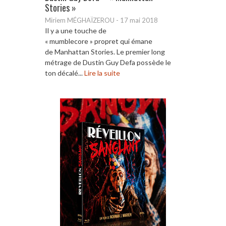
Stories »
Miriem MÉGHAÏZEROU
-
17 mai 2018
Il y a une touche de
« mumblecore » propret qui émane
de Manhattan Stories. Le premier long
métrage de Dustin Guy Defa possède le
ton décalé...
Lire la suite