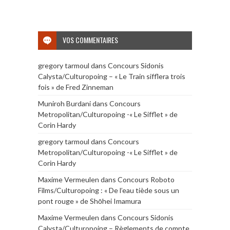
VOS COMMENTAIRES
gregory tarmoul
dans
Concours Sidonis
Calysta/Culturopoing – « Le Train sifflera trois
fois » de Fred Zinneman
Muniroh Burdani
dans
Concours
Metropolitan/Culturopoing -« Le Sifflet » de
Corin Hardy
gregory tarmoul
dans
Concours
Metropolitan/Culturopoing -« Le Sifflet » de
Corin Hardy
Maxime Vermeulen
dans
Concours Roboto
Films/Culturopoing : « De l’eau tiède sous un
pont rouge » de Shōhei Imamura
Maxime Vermeulen
dans
Concours Sidonis
Calysta/Culturopoing – Règlements de compte