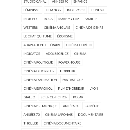
STUDIO CANAL
ANNÉES 90
ENFANCE
FÉMINISME
FILM NOIR
INDIE ROCK
JEUNESSE
INDIE POP
ROCK
MAKE MY DAY
FAMILLE
WESTERN
CINÉMA ANGLAIS
CINÉMA DE GENRE
LE CHAT QUI FUME
ÉROTISME
ADAPTATION LITTÉRAIRE
CINÉMA CORÉEN
INDICATOR
ADOLESCENCE
CINÉMA
CINÉMA POLITIQUE
POWERHOUSE
CINÉMA D'HORREUR
HORREUR
CINÉMA D'ANIMATION
FANTASTIQUE
CINÉMA ESPAGNOL
FILM D'HORREUR
LYON
GIALLO
SCIENCE-FICTION
POLAR
CINÉMA BRITANNIQUE
ANNÉES 80
COMÉDIE
ANNÉES 70
CINÉMA JAPONAIS
DOCUMENTAIRE
THRILLER
CINÉMA DOCUMENTAIRE