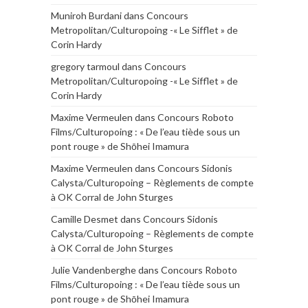
Muniroh Burdani
dans
Concours
Metropolitan/Culturopoing -« Le Sifflet » de
Corin Hardy
gregory tarmoul
dans
Concours
Metropolitan/Culturopoing -« Le Sifflet » de
Corin Hardy
Maxime Vermeulen
dans
Concours Roboto
Films/Culturopoing : « De l’eau tiède sous un
pont rouge » de Shōhei Imamura
Maxime Vermeulen
dans
Concours Sidonis
Calysta/Culturopoing – Règlements de compte
à OK Corral de John Sturges
Camille Desmet
dans
Concours Sidonis
Calysta/Culturopoing – Règlements de compte
à OK Corral de John Sturges
Julie Vandenberghe
dans
Concours Roboto
Films/Culturopoing : « De l’eau tiède sous un
pont rouge » de Shōhei Imamura