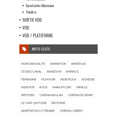
Spectacles Musicaux
Théâtre
SORTIE VOD
VOD
VOD / PLATEFORME
MOTS-CLEFS
HOMOSEXUALITÉ
ANIMATION
ANNÉES 60
STUDIO CANAL
ANNÉES 90
ENFANCE
FÉMINISME
FILM NOIR
INDIE ROCK
JEUNESSE
INDIE POP
ROCK
MAKE MY DAY
FAMILLE
WESTERN
CINÉMA ANGLAIS
CINÉMA DE GENRE
LE CHAT QUI FUME
ÉROTISME
ADAPTATION LITTÉRAIRE
CINÉMA CORÉEN