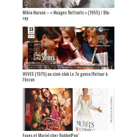
Mikio Naruse – « Nuages flottants » (1955) / Blu-
ray
WIVES (1975) au ciné-club Le 7e genre/Retour à
l’écran
Foxes et Muriel chez BubbelPop’