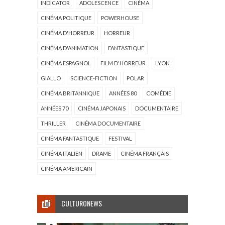
INDICATOR
ADOLESCENCE
CINÉMA
CINÉMA POLITIQUE
POWERHOUSE
CINÉMA D'HORREUR
HORREUR
CINÉMA D'ANIMATION
FANTASTIQUE
CINÉMA ESPAGNOL
FILM D'HORREUR
LYON
GIALLO
SCIENCE-FICTION
POLAR
CINÉMA BRITANNIQUE
ANNÉES 80
COMÉDIE
ANNÉES 70
CINÉMA JAPONAIS
DOCUMENTAIRE
THRILLER
CINÉMA DOCUMENTAIRE
CINÉMA FANTASTIQUE
FESTIVAL
CINÉMA ITALIEN
DRAME
CINÉMA FRANÇAIS
CINÉMA AMERICAIN
CULTURONEWS