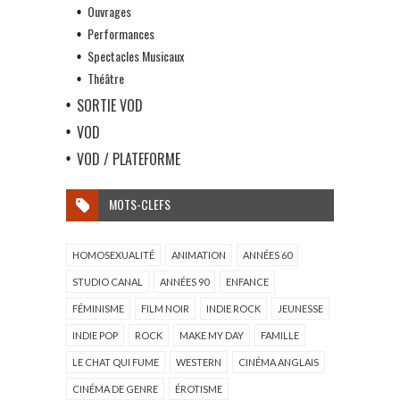
Ouvrages
Performances
Spectacles Musicaux
Théâtre
SORTIE VOD
VOD
VOD / PLATEFORME
MOTS-CLEFS
HOMOSEXUALITÉ
ANIMATION
ANNÉES 60
STUDIO CANAL
ANNÉES 90
ENFANCE
FÉMINISME
FILM NOIR
INDIE ROCK
JEUNESSE
INDIE POP
ROCK
MAKE MY DAY
FAMILLE
LE CHAT QUI FUME
WESTERN
CINÉMA ANGLAIS
CINÉMA DE GENRE
ÉROTISME