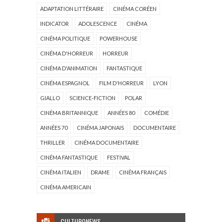
ADAPTATION LITTÉRAIRE
CINÉMA CORÉEN
INDICATOR
ADOLESCENCE
CINÉMA
CINÉMA POLITIQUE
POWERHOUSE
CINÉMA D'HORREUR
HORREUR
CINÉMA D'ANIMATION
FANTASTIQUE
CINÉMA ESPAGNOL
FILM D'HORREUR
LYON
GIALLO
SCIENCE-FICTION
POLAR
CINÉMA BRITANNIQUE
ANNÉES 80
COMÉDIE
ANNÉES 70
CINÉMA JAPONAIS
DOCUMENTAIRE
THRILLER
CINÉMA DOCUMENTAIRE
CINÉMA FANTASTIQUE
FESTIVAL
CINÉMA ITALIEN
DRAME
CINÉMA FRANÇAIS
CINÉMA AMERICAIN
CULTURONEWS