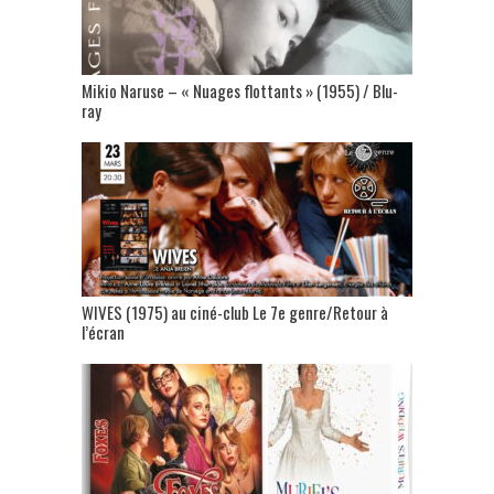
Mikio Naruse – « Nuages flottants » (1955) / Blu-
ray
WIVES (1975) au ciné-club Le 7e genre/Retour à
l’écran