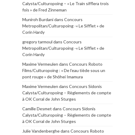
Calysta/Culturopoing – « Le Train sifflera trois
fois » de Fred Zinneman
Muniroh Burdani
dans
Concours
Metropolitan/Culturopoing -« Le Sifflet » de
Corin Hardy
gregory tarmoul
dans
Concours
Metropolitan/Culturopoing -« Le Sifflet » de
Corin Hardy
Maxime Vermeulen
dans
Concours Roboto
Films/Culturopoing : « De l’eau tiède sous un
pont rouge » de Shōhei Imamura
Maxime Vermeulen
dans
Concours Sidonis
Calysta/Culturopoing – Règlements de compte
à OK Corral de John Sturges
Camille Desmet
dans
Concours Sidonis
Calysta/Culturopoing – Règlements de compte
à OK Corral de John Sturges
Julie Vandenberghe
dans
Concours Roboto