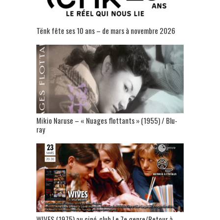
Tënk fête ses 10 ans – de mars à novembre 2026
Mikio Naruse – « Nuages flottants » (1955) / Blu-
ray
WIVES (1975) au ciné-club Le 7e genre/Retour à