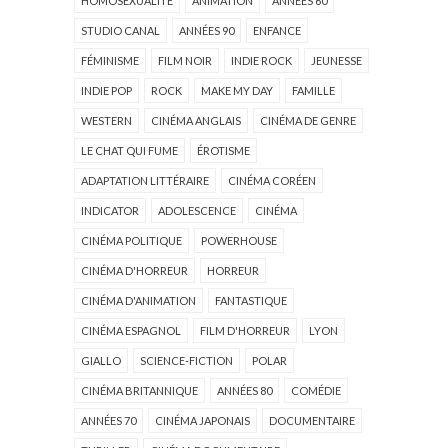
HOMOSEXUALITÉ
ANIMATION
ANNÉES 60
STUDIO CANAL
ANNÉES 90
ENFANCE
FÉMINISME
FILM NOIR
INDIE ROCK
JEUNESSE
INDIE POP
ROCK
MAKE MY DAY
FAMILLE
WESTERN
CINÉMA ANGLAIS
CINÉMA DE GENRE
LE CHAT QUI FUME
ÉROTISME
ADAPTATION LITTÉRAIRE
CINÉMA CORÉEN
INDICATOR
ADOLESCENCE
CINÉMA
CINÉMA POLITIQUE
POWERHOUSE
CINÉMA D'HORREUR
HORREUR
CINÉMA D'ANIMATION
FANTASTIQUE
CINÉMA ESPAGNOL
FILM D'HORREUR
LYON
GIALLO
SCIENCE-FICTION
POLAR
CINÉMA BRITANNIQUE
ANNÉES 80
COMÉDIE
ANNÉES 70
CINÉMA JAPONAIS
DOCUMENTAIRE