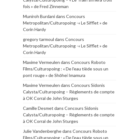
fois » de Fred Zinneman
Muniroh Burdani
dans
Concours
Metropolitan/Culturopoing -« Le Sifflet » de
Corin Hardy
gregory tarmoul
dans
Concours
Metropolitan/Culturopoing -« Le Sifflet » de
Corin Hardy
Maxime Vermeulen
dans
Concours Roboto
Films/Culturopoing : « De l’eau tiède sous un
pont rouge » de Shōhei Imamura
Maxime Vermeulen
dans
Concours Sidonis
Calysta/Culturopoing – Règlements de compte
à OK Corral de John Sturges
Camille Desmet
dans
Concours Sidonis
Calysta/Culturopoing – Règlements de compte
à OK Corral de John Sturges
Julie Vandenberghe
dans
Concours Roboto
Films/Culturopoing : « De l’eau tiède sous un