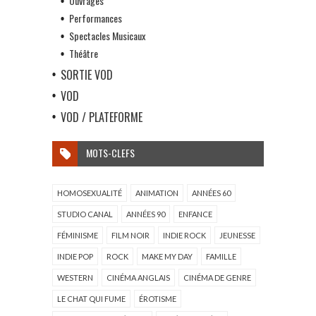
Ouvrages
Performances
Spectacles Musicaux
Théâtre
SORTIE VOD
VOD
VOD / PLATEFORME
MOTS-CLEFS
HOMOSEXUALITÉ
ANIMATION
ANNÉES 60
STUDIO CANAL
ANNÉES 90
ENFANCE
FÉMINISME
FILM NOIR
INDIE ROCK
JEUNESSE
INDIE POP
ROCK
MAKE MY DAY
FAMILLE
WESTERN
CINÉMA ANGLAIS
CINÉMA DE GENRE
LE CHAT QUI FUME
ÉROTISME