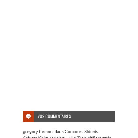
VOS COMMENTAIRES
gregory tarmoul
dans
Concours Sidonis
Calysta/Culturopoing – « Le Train sifflera trois