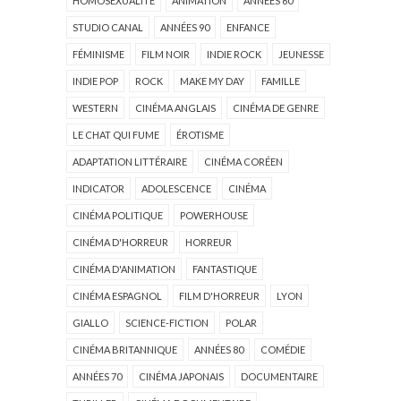
HOMOSEXUALITÉ
ANIMATION
ANNÉES 60
STUDIO CANAL
ANNÉES 90
ENFANCE
FÉMINISME
FILM NOIR
INDIE ROCK
JEUNESSE
INDIE POP
ROCK
MAKE MY DAY
FAMILLE
WESTERN
CINÉMA ANGLAIS
CINÉMA DE GENRE
LE CHAT QUI FUME
ÉROTISME
ADAPTATION LITTÉRAIRE
CINÉMA CORÉEN
INDICATOR
ADOLESCENCE
CINÉMA
CINÉMA POLITIQUE
POWERHOUSE
CINÉMA D'HORREUR
HORREUR
CINÉMA D'ANIMATION
FANTASTIQUE
CINÉMA ESPAGNOL
FILM D'HORREUR
LYON
GIALLO
SCIENCE-FICTION
POLAR
CINÉMA BRITANNIQUE
ANNÉES 80
COMÉDIE
ANNÉES 70
CINÉMA JAPONAIS
DOCUMENTAIRE