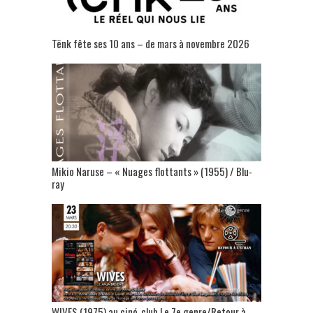
Tënk fête ses 10 ans – de mars à novembre 2026
Mikio Naruse – « Nuages flottants » (1955) / Blu-
ray
WIVES (1975) au ciné-club Le 7e genre/Retour à