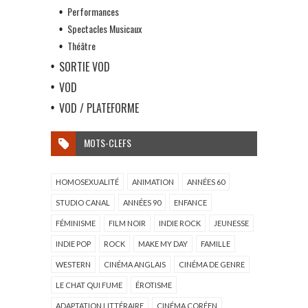
Performances
Spectacles Musicaux
Théâtre
SORTIE VOD
VOD
VOD / PLATEFORME
MOTS-CLEFS
HOMOSEXUALITÉ
ANIMATION
ANNÉES 60
STUDIO CANAL
ANNÉES 90
ENFANCE
FÉMINISME
FILM NOIR
INDIE ROCK
JEUNESSE
INDIE POP
ROCK
MAKE MY DAY
FAMILLE
WESTERN
CINÉMA ANGLAIS
CINÉMA DE GENRE
LE CHAT QUI FUME
ÉROTISME
ADAPTATION LITTÉRAIRE
CINÉMA CORÉEN