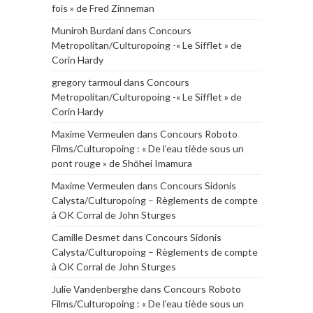
fois » de Fred Zinneman
Muniroh Burdani
dans
Concours
Metropolitan/Culturopoing -« Le Sifflet » de
Corin Hardy
gregory tarmoul
dans
Concours
Metropolitan/Culturopoing -« Le Sifflet » de
Corin Hardy
Maxime Vermeulen
dans
Concours Roboto
Films/Culturopoing : « De l’eau tiède sous un
pont rouge » de Shōhei Imamura
Maxime Vermeulen
dans
Concours Sidonis
Calysta/Culturopoing – Règlements de compte
à OK Corral de John Sturges
Camille Desmet
dans
Concours Sidonis
Calysta/Culturopoing – Règlements de compte
à OK Corral de John Sturges
Julie Vandenberghe
dans
Concours Roboto
Films/Culturopoing : « De l’eau tiède sous un