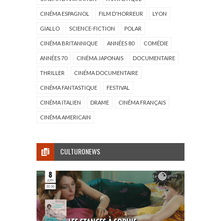
CINÉMA ESPAGNOL
FILM D'HORREUR
LYON
GIALLO
SCIENCE-FICTION
POLAR
CINÉMA BRITANNIQUE
ANNÉES 80
COMÉDIE
ANNÉES 70
CINÉMA JAPONAIS
DOCUMENTAIRE
THRILLER
CINÉMA DOCUMENTAIRE
CINÉMA FANTASTIQUE
FESTIVAL
CINÉMA ITALIEN
DRAME
CINÉMA FRANÇAIS
CINÉMA AMERICAIN
CULTURONEWS