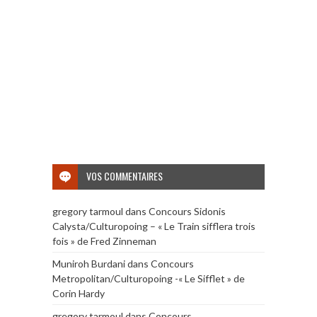
VOS COMMENTAIRES
gregory tarmoul
dans
Concours Sidonis
Calysta/Culturopoing – « Le Train sifflera trois
fois » de Fred Zinneman
Muniroh Burdani
dans
Concours
Metropolitan/Culturopoing -« Le Sifflet » de
Corin Hardy
gregory tarmoul
dans
Concours