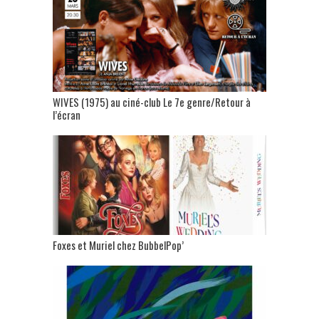
WIVES (1975) au ciné-club Le 7e genre/Retour à
l’écran
Foxes et Muriel chez BubbelPop’