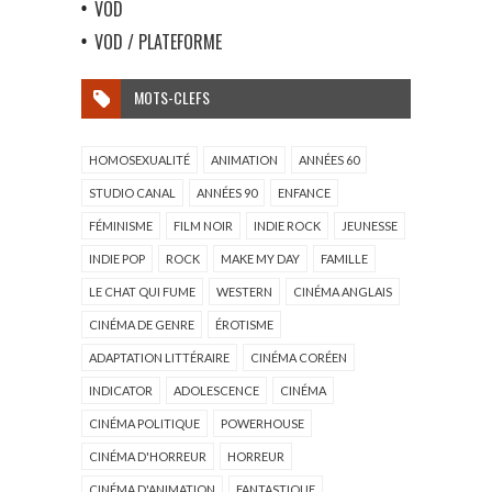
VOD
VOD / PLATEFORME
MOTS-CLEFS
HOMOSEXUALITÉ
ANIMATION
ANNÉES 60
STUDIO CANAL
ANNÉES 90
ENFANCE
FÉMINISME
FILM NOIR
INDIE ROCK
JEUNESSE
INDIE POP
ROCK
MAKE MY DAY
FAMILLE
LE CHAT QUI FUME
WESTERN
CINÉMA ANGLAIS
CINÉMA DE GENRE
ÉROTISME
ADAPTATION LITTÉRAIRE
CINÉMA CORÉEN
INDICATOR
ADOLESCENCE
CINÉMA
CINÉMA POLITIQUE
POWERHOUSE
CINÉMA D'HORREUR
HORREUR
CINÉMA D'ANIMATION
FANTASTIQUE