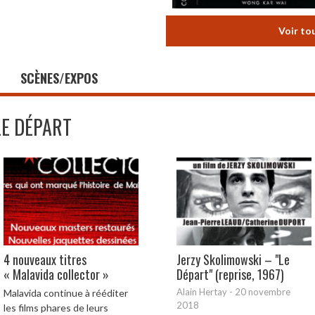
Voir to
SCÈNES/EXPOS
LE DÉPART
4 nouveaux titres
Jerzy Skolimowski – "Le
« Malavida collector »
Départ" (reprise, 1967)
Alain Hertay
-
20 novembre
Malavida continue à rééditer
2018
les films phares de leurs