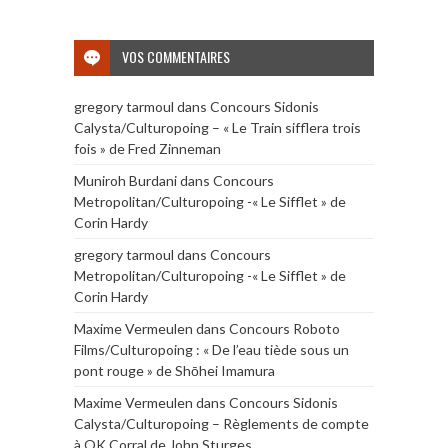
VOS COMMENTAIRES
gregory tarmoul
dans
Concours Sidonis
Calysta/Culturopoing – « Le Train sifflera trois
fois » de Fred Zinneman
Muniroh Burdani
dans
Concours
Metropolitan/Culturopoing -« Le Sifflet » de
Corin Hardy
gregory tarmoul
dans
Concours
Metropolitan/Culturopoing -« Le Sifflet » de
Corin Hardy
Maxime Vermeulen
dans
Concours Roboto
Films/Culturopoing : « De l’eau tiède sous un
pont rouge » de Shōhei Imamura
Maxime Vermeulen
dans
Concours Sidonis
Calysta/Culturopoing – Règlements de compte
à OK Corral de John Sturges