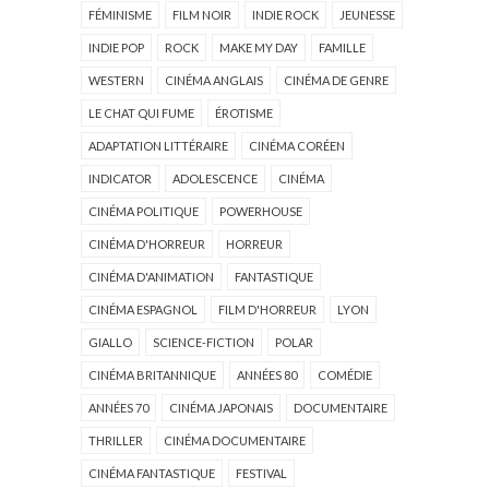
FÉMINISME
FILM NOIR
INDIE ROCK
JEUNESSE
INDIE POP
ROCK
MAKE MY DAY
FAMILLE
WESTERN
CINÉMA ANGLAIS
CINÉMA DE GENRE
LE CHAT QUI FUME
ÉROTISME
ADAPTATION LITTÉRAIRE
CINÉMA CORÉEN
INDICATOR
ADOLESCENCE
CINÉMA
CINÉMA POLITIQUE
POWERHOUSE
CINÉMA D'HORREUR
HORREUR
CINÉMA D'ANIMATION
FANTASTIQUE
CINÉMA ESPAGNOL
FILM D'HORREUR
LYON
GIALLO
SCIENCE-FICTION
POLAR
CINÉMA BRITANNIQUE
ANNÉES 80
COMÉDIE
ANNÉES 70
CINÉMA JAPONAIS
DOCUMENTAIRE
THRILLER
CINÉMA DOCUMENTAIRE
CINÉMA FANTASTIQUE
FESTIVAL