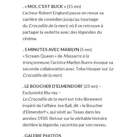
. « MOI, C’EST BUCK »
(15 mn)
L’acteur Robert Englund passe en revue sa
carrière de comédien jusqu’au tournage
du
Crocodile de la mort
, où il se retrouve à
partager la vedette avec des légendes du
cinéma.
.
5 MINUTES AVEC MARILYN
(5 mn)
« Scream Queen » de
Massacre à la
tronçonneuse
, l’actrice Marilyn Burns évoque sa
seconde collaboration avec Tobe Hooper sur
Le
Crocodile de la mort
.
. LE BOUCHER D’ELMENDORF
(23 mn) –
Exclusivité Blu-ray –
Le
Crocodile de la mort
est très librement
inspiré de l’affaire Joe Ball, dit « le Boucher
d’Elmendorf », qui sévit au Texas dans les
années 1930. Retour sur la véritable histoire
derrière la légende, racontée par son neveu.
. GALERIE PHOTOS