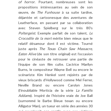
of horror
. Pourtant, nombreuses sont les
propositions intéressantes au sein de son
œuvre, de
The Funhouse
à sa suite tardive,
déjantée et cartoonesque des aventures de
Leatherface, en passant par sa collaboration
avec Steven Spielberg sur le très 80’s
Poltergeist
. Exemple parfait de son talent,
Le
Crocodile de la mort
mérite bien mieux que le
relatif désamour dont il est victime. Tourné
juste après
The Texas Chain Saw Massacre
,
Eaten Alive
(de son titre original) est l’occasion
pour le cinéaste de retrouver une partie de
l’équipe de son film culte. L’actrice Marilyn
Burns, le compositeur Wayne Bell ou encore le
scénariste Kim Henkel sont rejoints par de
vieux briscards d’Hollywood comme Mel Ferrer,
Neville Brand ou encore Carolyn Jones
(l’inoubliable Morticia de la série
La Famille
Addams
). Inspiré de l’histoire vraie de Joe Ball
(surnommé le Barbe Bleue texan ou encore
Alligator Man), un tueur en série des années 30