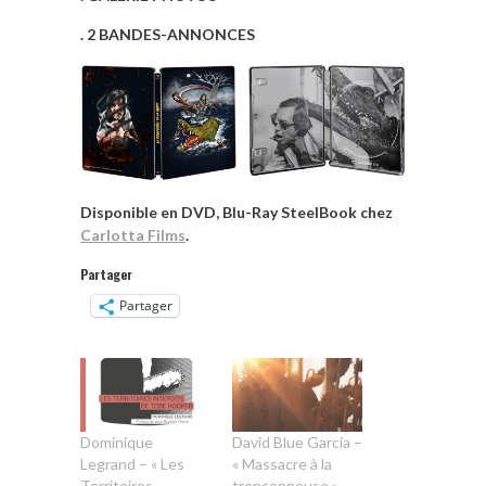
. 2 BANDES-ANNONCES
Disponible en DVD, Blu-Ray SteelBook chez
Carlotta Films
.
Partager
Partager
Dominique
David Blue Garcia –
Legrand – « Les
« Massacre à la
Territoires
tronçonneuse »