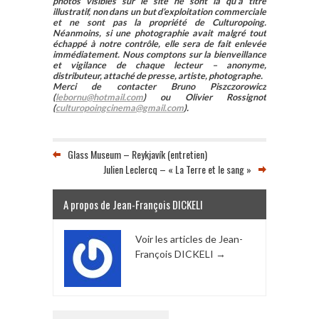
photos visibles sur le site ne sont là qu’à titre
illustratif, non dans un but d’exploitation commerciale
et ne sont pas la propriété de Culturopoing.
Néanmoins, si une photographie avait malgré tout
échappé à notre contrôle, elle sera de fait enlevée
immédiatement. Nous comptons sur la bienveillance
et vigilance de chaque lecteur – anonyme,
distributeur, attaché de presse, artiste, photographe.
Merci de contacter Bruno Piszczorowicz
(
lebornu@hotmail.com
) ou Olivier Rossignot
(
culturopoingcinema@gmail.com
).
Glass Museum – Reykjavík (entretien)
Julien Leclercq – « La Terre et le sang »
A propos de Jean-François DICKELI
Voir les articles de Jean-
François DICKELI
→