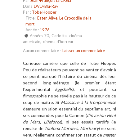
Par
Jean-François DICKELI
Dans
DVD/Blu-Ray
Par :
Tobe Hooper
Titre :
Eaten Alive
,
Le Crocodile de la
mort
Année :
1976
Années 70
,
Carlotta
,
cinéma
americain
,
cinéma d'horreur
Aucun commentaire
-
Laisser un commentaire
Curieuse carrière que celle de Tobe Hooper.
Peu de réalisateurs peuvent se vanter d’avoir à
ce point marqué l’histoire du cinéma dès leur
second long-métrage (le premier étant
l’expérimental
Eggshells
), et pourtant sa
filmographie ne se révèle pas à la hauteur de ce
coup de maître. Si
Massacre à la tronçonneuse
demeure un jalon essentiel du septième art, ni
ses commandes pour la Cannon (
L’invasion vient
de Mars
,
Lifeforce
), ni ses essais tardifs (le
remake de
Toolbox Murders
,
Mortuary
) ne sont
venu réellement confirmer son statut de
master