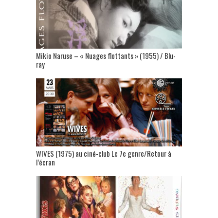
Mikio Naruse – « Nuages flottants » (1955) / Blu-
ray
WIVES (1975) au ciné-club Le 7e genre/Retour à
l’écran