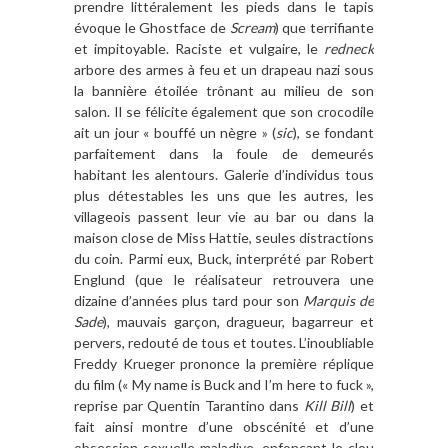
prendre littéralement les pieds dans le tapis
évoque le Ghostface de
Scream
) que terrifiante
et impitoyable. Raciste et vulgaire, le
redneck
arbore des armes à feu et un drapeau nazi sous
la bannière étoilée trônant au milieu de son
salon. Il se félicite également que son crocodile
ait un jour « bouffé un nègre » (
sic
), se fondant
parfaitement dans la foule de demeurés
habitant les alentours. Galerie d’individus tous
plus détestables les uns que les autres, les
villageois passent leur vie au bar ou dans la
maison close de Miss Hattie, seules distractions
du coin. Parmi eux, Buck, interprété par Robert
Englund (que le réalisateur retrouvera une
dizaine d’années plus tard pour son
Marquis de
Sade
), mauvais garçon, dragueur, bagarreur et
pervers, redouté de tous et toutes. L’inoubliable
Freddy Krueger prononce la première réplique
du film (« My name is Buck and I’m here to fuck »,
reprise par Quentin Tarantino dans
Kill Bill
) et
fait ainsi montre d’une obscénité et d’une
obsession sexuelle maladive, enfonçant le clou