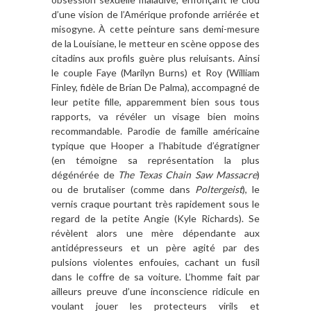
d’une vision de l’Amérique profonde arriérée et
misogyne. À cette peinture sans demi-mesure
de la Louisiane, le metteur en scène oppose des
citadins aux profils guère plus reluisants. Ainsi
le couple Faye (Marilyn Burns) et Roy (William
Finley, fidèle de Brian De Palma), accompagné de
leur petite fille, apparemment bien sous tous
rapports, va révéler un visage bien moins
recommandable. Parodie de famille américaine
typique que Hooper a l’habitude d’égratigner
(en témoigne sa représentation la plus
dégénérée de
The Texas Chain Saw Massacre
)
ou de brutaliser (comme dans
Poltergeist
), le
vernis craque pourtant très rapidement sous le
regard de la petite Angie (Kyle Richards). Se
révèlent alors une mère dépendante aux
antidépresseurs et un père agité par des
pulsions violentes enfouies, cachant un fusil
dans le coffre de sa voiture. L’homme fait par
ailleurs preuve d’une inconscience ridicule en
voulant jouer les protecteurs virils et