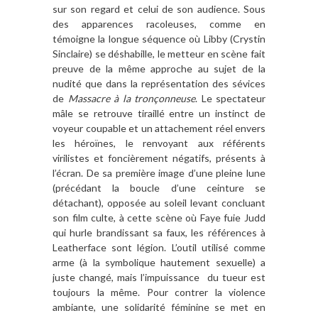
sur son regard et celui de son audience. Sous
des apparences racoleuses, comme en
témoigne la longue séquence où Libby (Crystin
Sinclaire) se déshabille, le metteur en scène fait
preuve de la même approche au sujet de la
nudité que dans la représentation des sévices
de
Massacre à la tronçonneuse
. Le spectateur
mâle se retrouve tiraillé entre un instinct de
voyeur coupable et un attachement réel envers
les héroïnes, le renvoyant aux référents
virilistes et foncièrement négatifs, présents à
l’écran. De sa première image d’une pleine lune
(précédant la boucle d’une ceinture se
détachant), opposée au soleil levant concluant
son film culte, à cette scène où Faye fuie Judd
qui hurle brandissant sa faux, les références à
Leatherface sont légion. L’outil utilisé comme
arme (à la symbolique hautement sexuelle) a
juste changé, mais l’impuissance du tueur est
toujours la même. Pour contrer la violence
ambiante, une solidarité féminine se met en